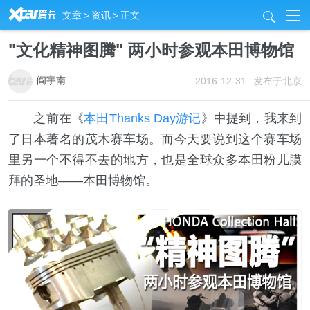
R
文章
>
资讯
>
正文
j
"文化精神图腾" 两小时参观本田博物馆
阎宇南
2016-12-31
发布于北京
之前在《
本田Thanks Day游记
》中提到，我来到
了日本著名的茂木赛车场。而今天要说到这个赛车场
里另一个不得不去的地方，也是全球众多本田粉儿膜
拜的圣地——本田博物馆。