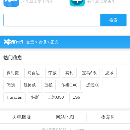
玩车就上爱卡汽车
买车就上爱买车
搜索
R
文章
>
资讯
>
正文
热门信息
保时捷
马自达
荣威
宾利
宝马6系
思域
阅朗
凯路威
蔚揽
传祺GA6
远景X6
Huracan
魅影
上汽G50
ES6
去电脑版
网站地图
提意见
爱卡汽车©2026 xcar.com.cn