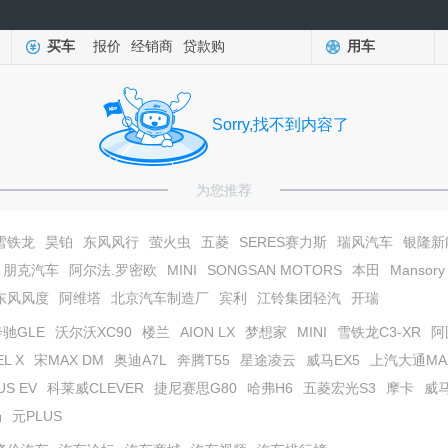
买车
报价
经销商
贷款购
用车
Sorry,找不到内容了
为您推荐
雪铁龙
昊铂
东风风行
萤火虫
五菱
SERES赛力斯
瑞风汽车
银隆新
朋克汽车
阿尔法.罗密欧
MINI
SONGSAN MOTORS
本田
Mansory
东风风度
阿维塔
北京汽车制造厂
宾利
江铃集团轻汽
开瑞
奔驰GLE
沃尔沃XC90
楼兰
AION LX
梦想家
MINI
雪铁龙C3-XR
阿
L X
宋MAX DM
奥迪A7L
奔腾T55
星途凌云
威马EX5
上汽大通MAXU
US EV
科莱威CLEVER
捷尼赛思G80
哈弗H6
五菱宏光S3
摩卡
威
畅
元PLUS