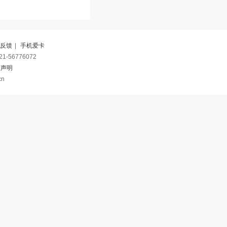
反馈
|
手机爱卡
-56776072
权声明
cn