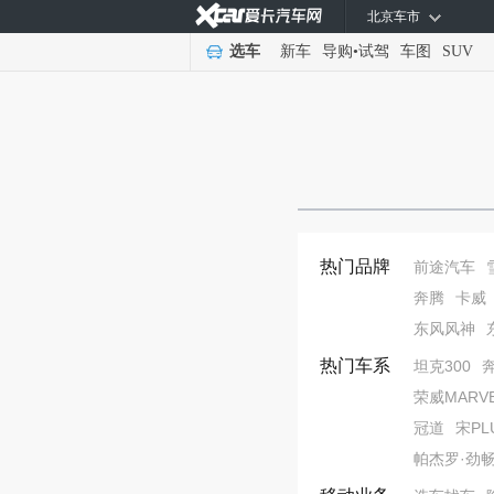
北京车市
选车
新车
导购
•
试驾
车图
SUV
热门品牌
前途汽车
奔腾
卡威
东风风神
热门车系
坦克300
荣威MARVE
冠道
宋PL
帕杰罗·劲