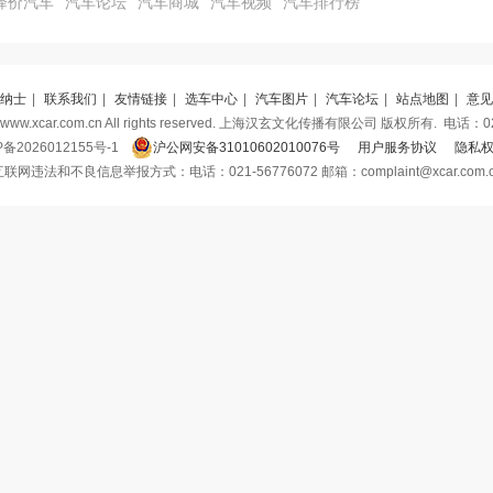
降价汽车
汽车论坛
汽车商城
汽车视频
汽车排行榜
纳士
|
联系我们
|
友情链接
|
选车中心
|
汽车图片
|
汽车论坛
|
站点地图
|
意见
 www.xcar.com.cn All rights reserved. 上海汉玄文化传播有限公司 版权所有.
电话：021
P备2026012155号-1
沪公网安备31010602010076号
用户服务协议
隐私
联网违法和不良信息举报方式：电话：021-56776072 邮箱：complaint@xcar.com.