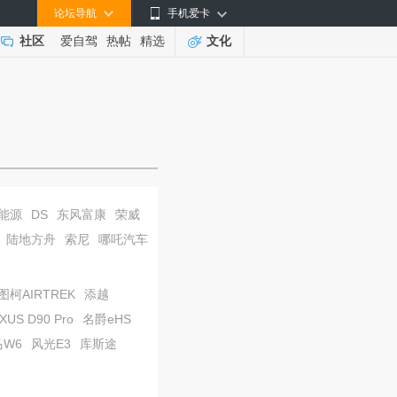
论坛导航
手机爱卡
社区
爱自驾
热帖
精选
文化
能源
DS
东风富康
荣威
陆地方舟
索尼
哪吒汽车
图柯AIRTREK
添越
S D90 Pro
名爵eHS
马W6
风光E3
库斯途