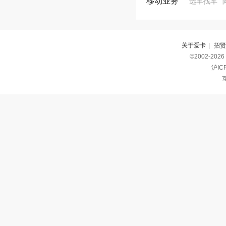
移动业务
选车找车
关于爱卡
|
招贤
©2002-2026
沪IC
互