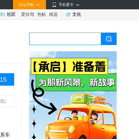
论坛导航
手机爱卡
社区
爱自驾
热帖
精选
文化
15
页)
系车