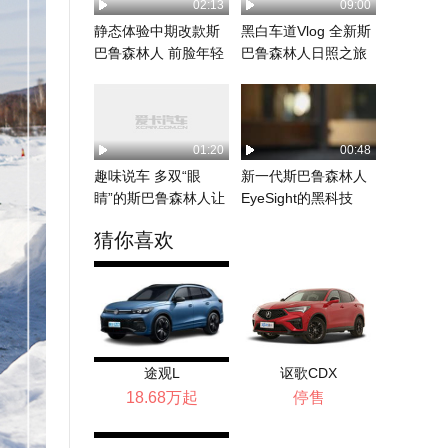
02:13
09:00
静态体验中期改款斯
黑白车道Vlog 全新斯
巴鲁森林人 前脸年轻
巴鲁森林人日照之旅
十岁
01:20
00:48
趣味说车 多双“眼
新一代斯巴鲁森林人
睛”的斯巴鲁森林人让
EyeSight的黑科技
驾驶更安心
猜你喜欢
途观L
讴歌CDX
18.68万起
停售