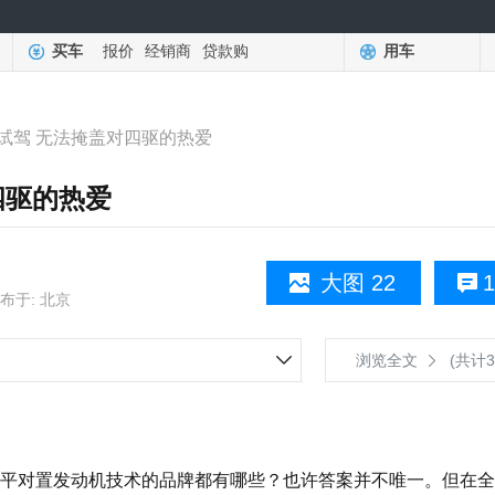
买车
报价
经销商
贷款购
用车
试驾 无法掩盖对四驱的热爱
四驱的热爱
大图 22
1
布于: 北京
浏览全文
(共计3
对置发动机技术的品牌都有哪些？也许答案并不唯一。但在全