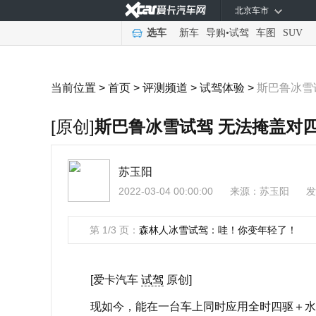
北京车市
选车
新车
导购
•
试驾
车图
SUV
当前位置 >
首页
>
评测频道
>
试驾体验
>
斯巴鲁冰雪
[原创]
斯巴鲁冰雪试驾 无法掩盖对
苏玉阳
2022-03-04 00:00:00
来源：
苏玉阳
发
第 1/3 页：
森林人冰雪试驾：哇！你变年轻了！
[爱卡汽车
试驾
原创]
现如今，能在一台车上同时应用全时四驱＋水平