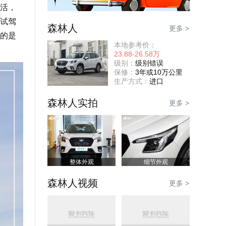
活，
试驾
森林人
更多 >
的是
本地参考价：
23.88-26.58万
级别：
级别错误
保修：
3年或10万公里
生产方式：
进口
森林人实拍
更多 >
整体外观
细节外观
森林人视频
更多 >