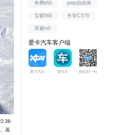
奔腾b50
jeep自由侠
宝骏560
长安CS75
荣威rx5
爱卡汽车客户端
爱卡汽车
爱买车
微信扫一扫
38-
度。虽