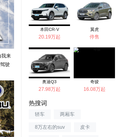
本田CR-V
翼虎
20.19万起
停售
由我来
驾驶
奥迪Q3
奇骏
27.98万起
16.08万起
热搜词
轿车
两厢车
8万左右的suv
皮卡