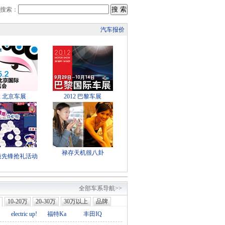
搜索：
汽车报价
12 北京车展
2012 巴黎车展
禄存天机很八卦
质先锋抢礼活动
全部车系导航>>
10-20万
20-30万
30万以上
品牌
electric up!
福特Ka
丰田IQ