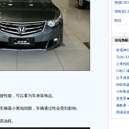
熊猫CRO
雪铁龙C3
欧拉
论坛热帖
发现神行
Turb
上来找组
15款2
让手感
08款凯越
小科鲁
行驶性能，可以看为车身装饰品。
赏美景
避酷暑
小车辆最小离地间隙，车辆通过性会受到影响。
周浦花
增高油耗。