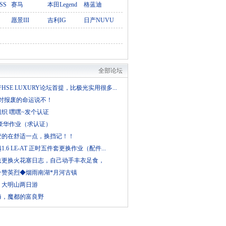
SS
赛马
本田Legend
格蓝迪
愿景III
吉利IG
日产NUVU
全部论坛
HSE LUXURY论坛首提，比极光实用很多...
o X对报废的命运说不！
织 嘿嘿~发个认证
.5豪华作业（求认证）
变的在舒适一点，换挡记！！
1.6 LE-AT 正时五件套更换作业（配件...
兹更换火花塞日志，自己动手丰衣足食，
★赞英烈◆烟雨南湖*月河古镇
－大明山两日游
海，魔都的富良野