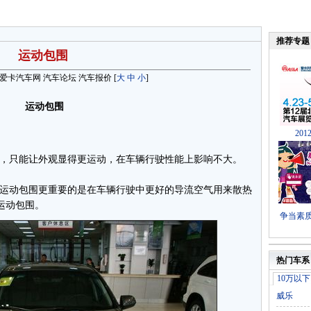
推荐专题
运动包围
爱卡汽车网
汽车论坛
汽车报价
[
大
中
小
]
运动包围
20
用，只能让外观显得更运动，在车辆行驶性能上影响不大。
的运动包围更重要的是在车辆行驶中更好的导流空气用来散热
运动包围。
争当素
热门车系
10万以下
威乐