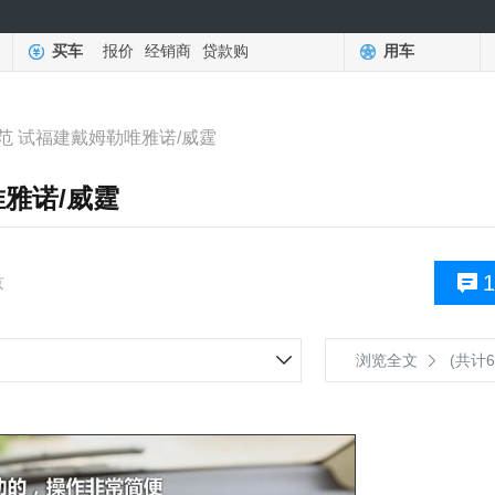
买车
报价
经销商
贷款购
用车
范 试福建戴姆勒唯雅诺/威霆
雅诺/威霆
1
京
浏览全文
(共计6