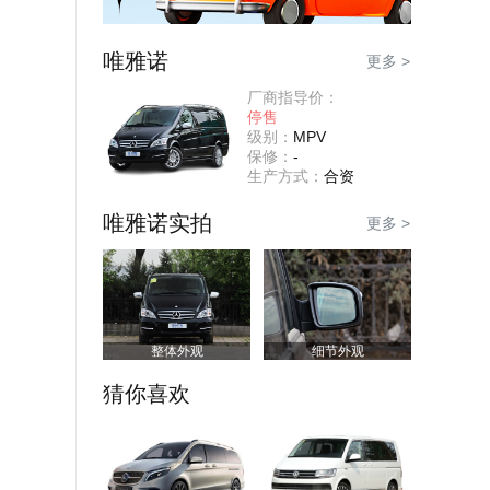
唯雅诺
更多 >
厂商指导价：
停售
级别：
MPV
保修：
-
生产方式：
合资
唯雅诺实拍
更多 >
整体外观
细节外观
猜你喜欢