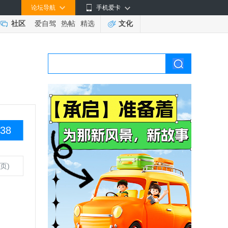
论坛导航
手机爱卡
社区
爱自驾
热帖
精选
文化
38
页)