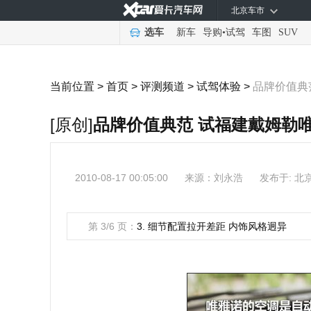
北京车市
选车
新车
导购
•
试驾
车图
SUV
当前位置 >
首页
>
评测频道
>
试驾体验
>
品牌价值典
[原创]
品牌价值典范 试福建戴姆勒唯
2010-08-17 00:05:00
来源：
刘永浩
发布于: 北
第 3/6 页：
3. 细节配置拉开差距 内饰风格迥异