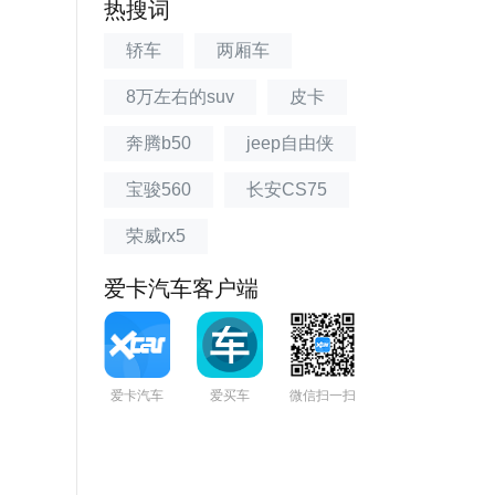
热搜词
轿车
两厢车
8万左右的suv
皮卡
奔腾b50
jeep自由侠
宝骏560
长安CS75
荣威rx5
爱卡汽车客户端
爱卡汽车
爱买车
微信扫一扫