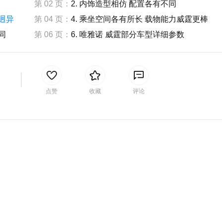
第 02 页：
2. 内饰造型相仿 配置各有不同
格迥异
第 04 页：
4. 乘坐空间各有所长 载物能力威霆更棒
同
第 06 页：
6. 唯雅诺 威霆部分车型详细参数
间
点赞
收藏
评论