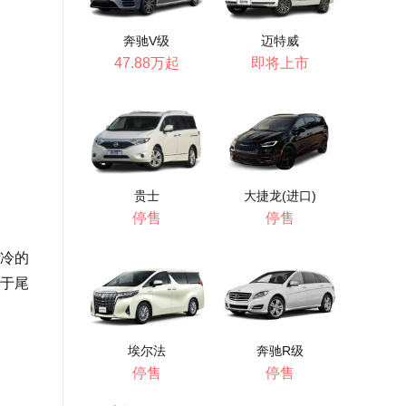
奔驰V级
迈特威
47.88万起
即将上市
贵士
大捷龙(进口)
停售
停售
冷的
于尾
埃尔法
奔驰R级
停售
停售