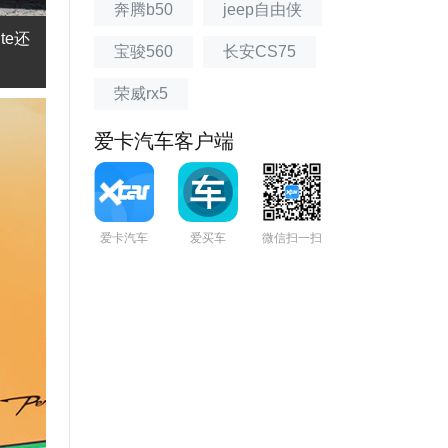
奔腾b50
jeep自由侠
te还
宝骏560
长安CS75
荣威rx5
爱卡汽车客户端
爱卡汽车
爱买车
微信扫一扫