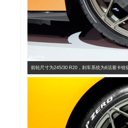
前轮尺寸为245/30 R20，刹车系统为6活塞卡