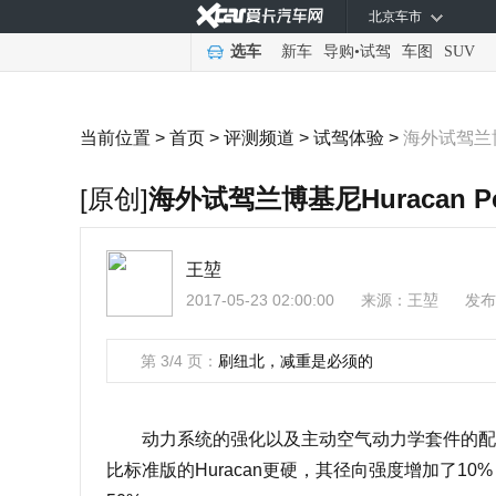
北京车市
选车
新车
导购
•
试驾
车图
SUV
当前位置 >
首页
>
评测频道
>
试驾体验
>
海外试驾兰博基尼
[原创]
海外试驾兰博基尼Huracan Per
王堃
2017-05-23 02:00:00
来源：
王堃
发布
第 3/4 页：
刷纽北，减重是必须的
动力系统的强化以及主动空气动力学套件的配备迫使Hu
比标准版的Huracan更硬，其径向强度增加了1