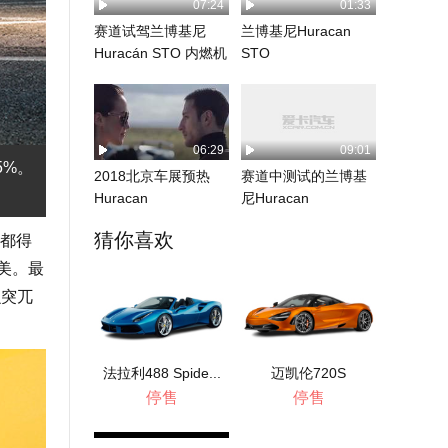
07:24
01:33
赛道试驾兰博基尼
兰博基尼Huracan
Huracán STO 内燃机
STO
最后的盛宴...
06:29
09:01
5%。
2018北京车展预热
赛道中测试的兰博基
Huracan
尼Huracan
Performan...
猜你喜欢
统都得
美。最
么突兀
法拉利488 Spide...
迈凯伦720S
停售
停售