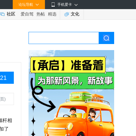
论坛导航
手机爱卡
社区
爱自驾
热帖
精选
文化
21
页)
倾杆相
加了