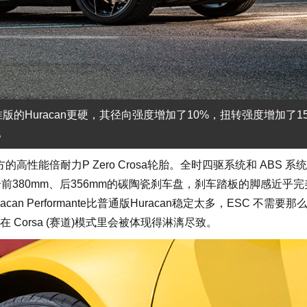
相比标准版的Huracan更硬，其径向强度增加了10%，扭转强度增加了1
。
配方的高性能倍耐力P Zero Crosa轮胎。全时四驱系统和 ABS 系
前380mm、后356mm的碳陶瓷刹车盘，刹车踏板的脚感近乎完
n Performante比普通版Huracan稳定太多，ESC 不需要那
Corsa (赛道)模式里会被体现得淋漓尽致。