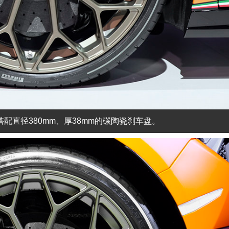
钳搭配直径380mm、厚38mm的碳陶瓷刹车盘。