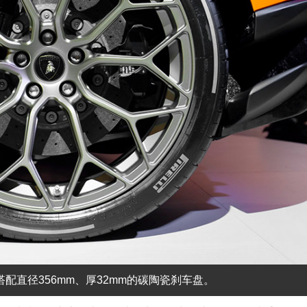
钳搭配直径356mm、厚32mm的碳陶瓷刹车盘。