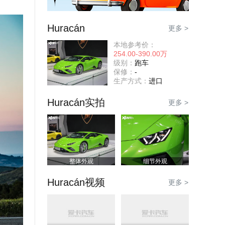
Huracán
更多 >
本地参考价：
254.00-390.00万
级别：
跑车
保修：
-
生产方式：
进口
Huracán实拍
更多 >
整体外观
细节外观
Huracán视频
更多 >