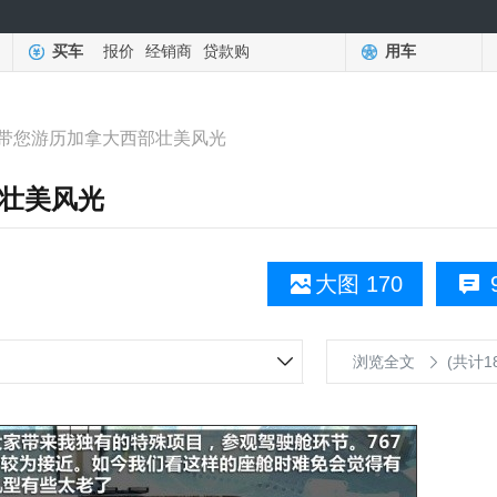
买车
报价
经销商
贷款购
用车
带您游历加拿大西部壮美风光
壮美风光
大图 170
浏览全文
(共计1