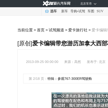
北京车市
选车
新车
导购
•
试驾
车图
SUV
当前位置 >
首页
>
试驾频道
>
爱卡旅行社
>
爱卡编辑
[原创]
爱卡编辑带您游历加拿大西部
2013-09-25 00:00:00
来源：
高然
发布于: 北京
第 2/18 页：
特辑：参观767-300ER驾驶舱