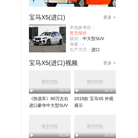
宝马X5(进口)
更多 >
本地参考价：
暂无报价
级别：
中大型SUV
保修：
-
生产方式：
进口
宝马X5(进口)视频
更多 >
04:44
02:17
《快选车》80万左右
2019款 宝马X5 外观
进口豪华中大型SUV
展示
推荐
01:54
02:11