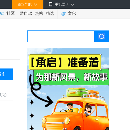
论坛导航
手机爱卡
社区
爱自驾
热帖
精选
文化
94
8页)