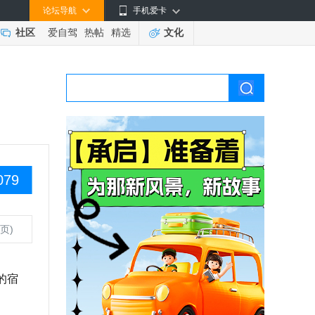
论坛导航
手机爱卡
社区
爱自驾
热帖
精选
文化
079
页)
的宿