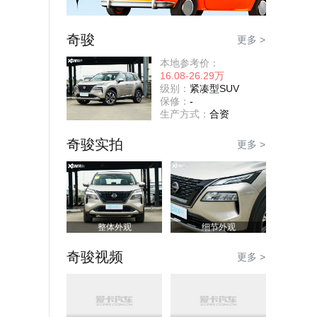
奇骏
更多 >
本地参考价：
16.08-26.29万
级别：
紧凑型SUV
保修：
-
生产方式：
合资
奇骏实拍
更多 >
整体外观
细节外观
奇骏视频
更多 >