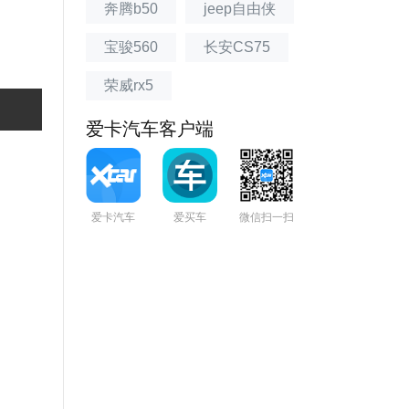
奔腾b50
jeep自由侠
宝骏560
长安CS75
荣威rx5
爱卡汽车客户端
爱卡汽车
爱买车
微信扫一扫