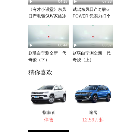
04:18
07:33
《有才小课堂》东风
试驾东风日产奇骏e-
日产电驱SUV家族冰
POWER 凭实力打个
雪体验
翻身仗
06:44
08:37
赵璞白宁测全新一代
赵璞白宁测全新一代
奇骏（下）
奇骏（上）
猜你喜欢
指南者
途岳
停售
12.59万起