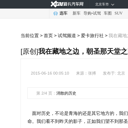
北京车市
选车
新车
导购
•
试驾
车图
SUV
当前位置 >
首页
>
试驾频道
>
爱卡旅行社
>
我在藏地
[原创]
我在藏地之边，朝圣那天堂之
2015-06-16 00:05:10
来源：
张搏
发布于: 北京
第 2/4 页：
消散的历史
面对历史，不论是青海的还是其它地方的，我们都
命。我们看不到昨天的影子，正如我们望不到那圣