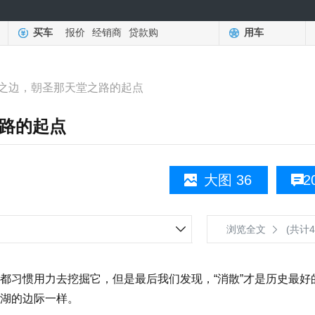
买车
报价
经销商
贷款购
用车
之边，朝圣那天堂之路的起点
路的起点
大图 36
2
浏览全文
(共计4
习惯用力去挖掘它，但是最后我们发现，“消散”才是历史最好
湖的边际一样。