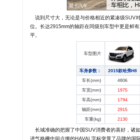
说到尺寸大，无论是与价格相近的紧凑级SUV对
位。长达2915mm的轴距在同级别车型中更是鲜
平。
车型图片
车身参数：
2015款哈弗H8
车长(mm)
4806
车宽(mm)
1975
车高(mm)
1794
轴距(mm)
2915
车重(kg)
2130
长城准确的把握了中国SUV消费者的喜好，诸如
进气格栅中间点缀的HAVAL字标突显了品牌的国