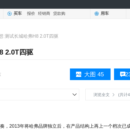
买车
报价
经销商
贷款购
用车
 测试长城哈弗H8 2.0T四驱
2.0T四驱
大图 45
2
京
浏览全文
(共计4
，2013年将哈弗品牌独立后，在产品结构上再上一个档次已