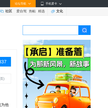
论坛导航
手机爱卡
社区
爱自驾
热帖
精选
文化
337
页)
成为他