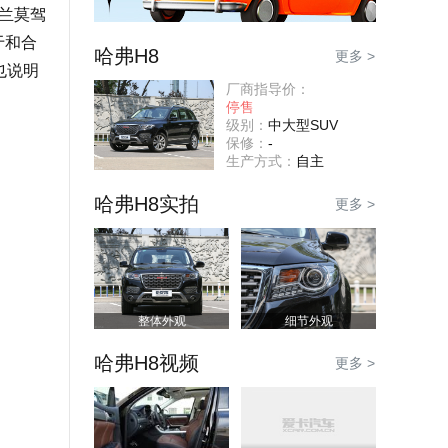
兰莫驾
于和合
哈弗H8
更多 >
也说明
厂商指导价：
停售
级别：
中大型SUV
保修：
-
生产方式：
自主
哈弗H8实拍
更多 >
整体外观
细节外观
哈弗H8视频
更多 >