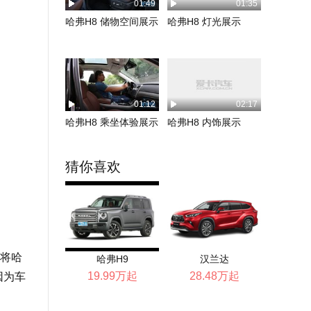
01:49
01:35
哈弗H8 储物空间展示
哈弗H8 灯光展示
01:12
02:17
哈弗H8 乘坐体验展示
哈弗H8 内饰展示
猜你喜欢
将哈
哈弗H9
汉兰达
19.99万起
28.48万起
因为车