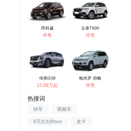
昂科威
众泰T800
停售
停售
传祺GS8
帕杰罗·劲畅
15.98万起
停售
热搜词
轿车
两厢车
8万左右的suv
皮卡