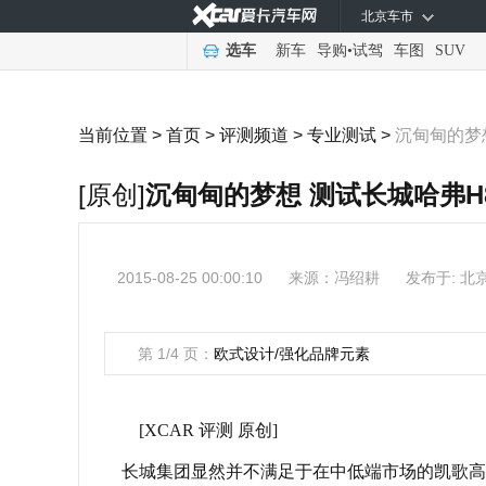
北京车市
选车
新车
导购
•
试驾
车图
SUV
当前位置 >
首页
>
评测频道
>
专业测试
>
沉甸甸的梦想
[原创]
沉甸甸的梦想 测试长城哈弗H8 
2015-08-25 00:00:10
来源：
冯绍耕
发布于: 北
第 1/4 页：
欧式设计/强化品牌元素
[XCAR 评测 原创]
长城集团显然并不满足于在中低端市场的凯歌高奏