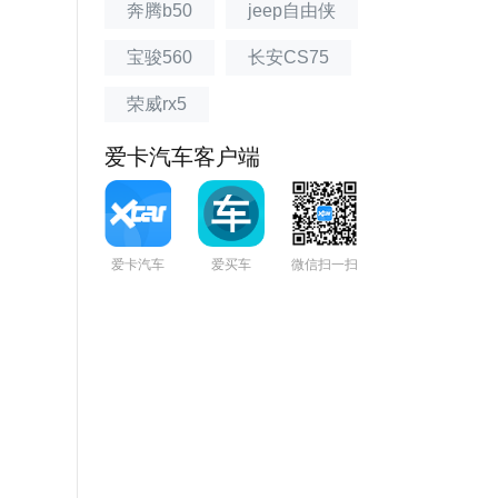
奔腾b50
jeep自由侠
宝骏560
长安CS75
荣威rx5
爱卡汽车客户端
爱卡汽车
爱买车
微信扫一扫