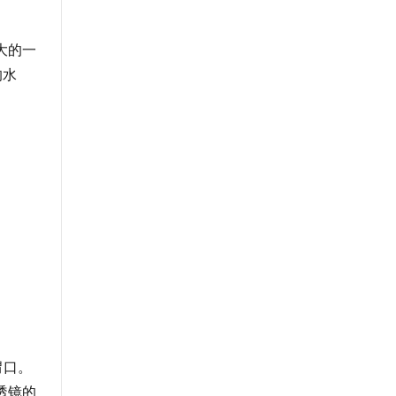
大的一
的水
胃口。
透镜的