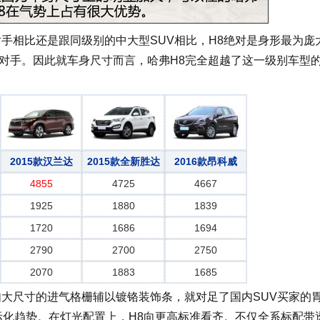
手相比还是跟同级别的中大型SUV相比，H8绝对是身形最为庞
有对手。因此就车身尺寸而言，哈弗H8完全超越了这一级别车型
2015款汉兰达
2015款全新胜达
2016款昂科威
4855
4725
4667
1925
1880
1839
1720
1686
1694
2790
2700
2750
2070
1883
1685
大尺寸的进气格栅辅以镀铬装饰条，就对足了国内SUV买家的
际化趋势。在灯光配置上，H8向更高标准看齐。不仅全系标配带