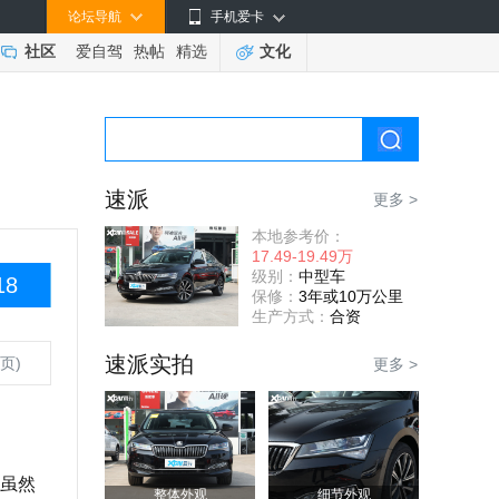
论坛导航
手机爱卡
社区
爱自驾
热帖
精选
文化
速派
更多 >
本地参考价：
17.49-19.49万
级别：
中型车
18
保修：
3年或10万公里
生产方式：
合资
速派实拍
页)
更多 >
虽然
整体外观
细节外观