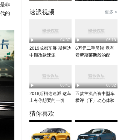
是非
速派视频
更多 >
代的
04:37
06:18
2019成都车展 斯柯达
6万元二手昊锐 竟有
中期改款速派
着劳斯莱斯般的配
置？
06:41
08:32
2018斯柯达速派 这车
五款主流合资中型车
上有你想要的一切
横评（下）动态体验
猜你喜欢