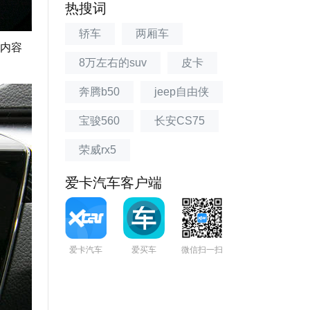
热搜词
轿车
两厢车
内容
8万左右的suv
皮卡
奔腾b50
jeep自由侠
宝骏560
长安CS75
荣威rx5
爱卡汽车客户端
爱卡汽车
爱买车
微信扫一扫