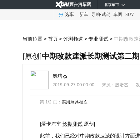
北京车市
选车
新车
导购
•
试驾
车图
SUV
当前位置 >
首页
>
评测频道
>
专业测试
>
中期改款速
[原创]
中期改款速派长期测试第二期
殷培杰
2019-09-27 00:00:00
来源：
殷培杰
发
第 1/2 页：
实用兼具档次
[爱卡汽车
长期测试
原创]
此前，我们已经对中期改款速派的设计方面进行