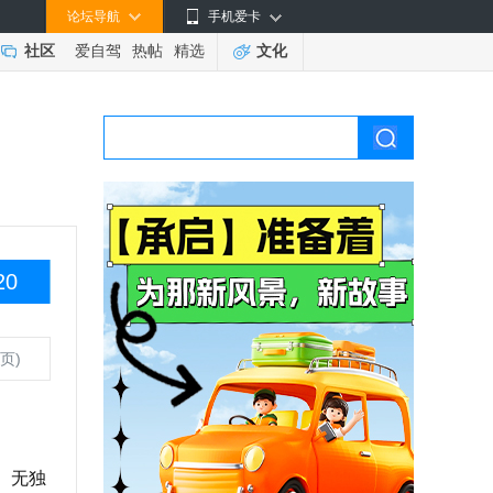
论坛导航
手机爱卡
社区
爱自驾
热帖
精选
文化
20
页)
。无独