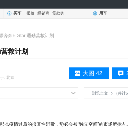
买车
报价
经销商
贷款购
用车
奔奔E-Star 通勤营救计划
通勤营救计划
大图 42
于: 北京
浏览全文
(共计5
么疫情过后的报复性消费，势必会被“独立空间”的市场所抢占