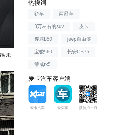
热搜词
轿车
两厢车
8万左右的suv
皮卡
奔腾b50
jeep自由侠
宝骏560
长安CS75
与暂未
荣威rx5
爱卡汽车客户端
爱卡汽车
爱买车
微信扫一扫