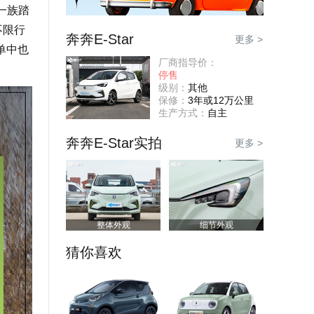
一族踏
不限行
奔奔E-Star
更多 >
单中也
厂商指导价：
停售
级别：
其他
保修：
3年或12万公里
生产方式：
自主
奔奔E-Star实拍
更多 >
整体外观
细节外观
猜你喜欢