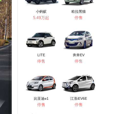
小蚂蚁
欧拉黑猫
5.49万起
停售
LITE
奔奔EV
停售
停售
比亚迪e1
江淮iEV6E
停售
停售