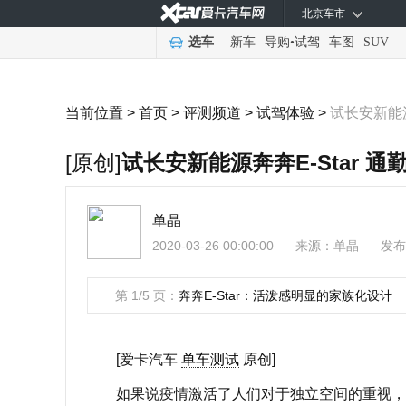
北京车市
选车
新车
导购
•
试驾
车图
SUV
当前位置 >
首页
>
评测频道
>
试驾体验
>
试长安新能源
[原创]
试长安新能源奔奔E-Star 
单晶
2020-03-26 00:00:00
来源：
单晶
发布
第 1/5 页：
奔奔E-Star：活泼感明显的家族化设计
[爱卡汽车
单车测试
原创]
如果说疫情激活了人们对于独立空间的重视，那