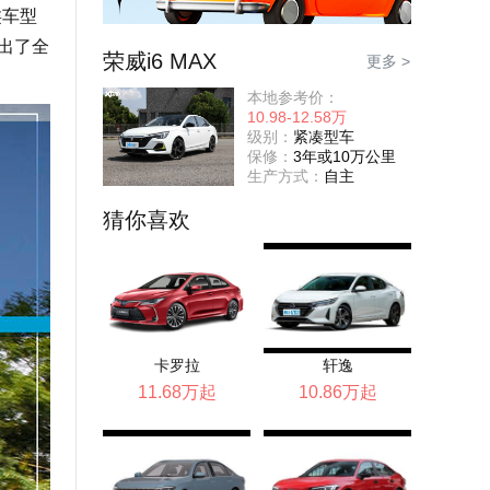
类车型
出了全
荣威i6 MAX
更多 >
本地参考价：
10.98-12.58万
级别：
紧凑型车
保修：
3年或10万公里
生产方式：
自主
猜你喜欢
卡罗拉
轩逸
11.68万起
10.86万起