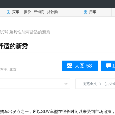
买车
报价
经销商
贷款购
用车
AX试驾 兼具性能与舒适的新秀
与舒适的新秀
大图 58
1
布于: 北京
浏览全文
(共计4
车出发点之一，所以SUV车型在很长时间以来受到市场追捧