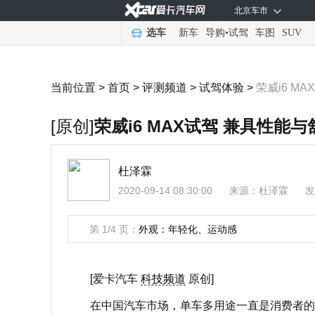
北京车市
选车
新车
导购
•
试驾
车图
SUV
当前位置 >
首页
>
评测频道
>
试驾体验
>
荣威i6 M
[原创]
荣威i6 MAX试驾 兼具性能
杜泽霖
2020-09-14 08:30:00
来源：
杜泽霖
发
第 1/4 页：
外观：年轻化、运动感
[爱卡汽车
科技频道
原创]
在中国汽车市场，单车多用途一直是消费者的购