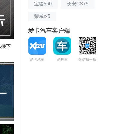
宝骏560
长安CS75
荣威rx5
爱卡汽车客户端
么接下
爱卡汽车
爱买车
微信扫一扫