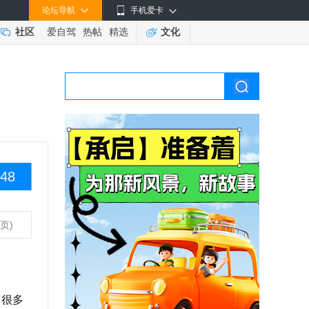
论坛导航
手机爱卡
社区
爱自驾
热帖
精选
文化
48
页)
，很多