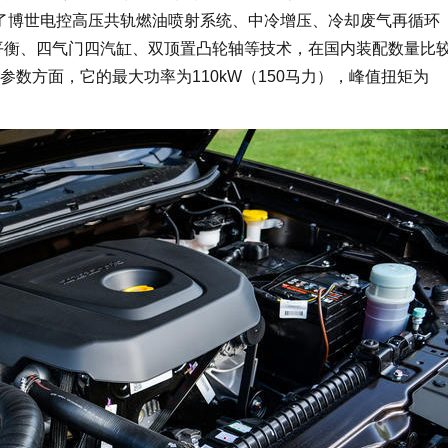
用了博世电控高压共轨燃油喷射系统、中冷增压、冷却废气再循环
轴平衡、四气门四汽缸、双顶置凸轮轴等技术，在国内装配数量比
数方面，它的最大功率为110kW（150马力），峰值扭矩为