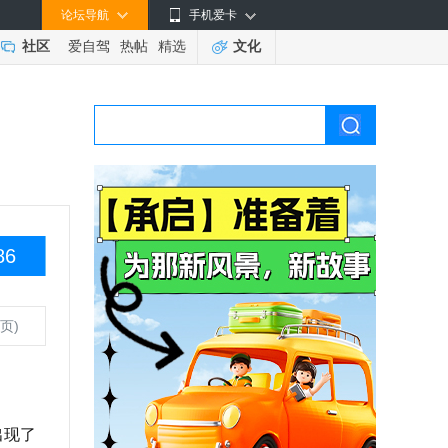
论坛导航
手机爱卡
社区
爱自驾
热帖
精选
文化
86
页)
出现了