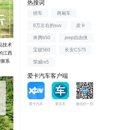
热搜词
轿车
两厢车
8万左右的suv
皮卡
奔腾b50
jeep自由侠
品技术
宝骏560
长安CS75
的江西
四驱系
荣威rx5
爱卡汽车客户端
爱卡汽车
爱买车
微信扫一扫