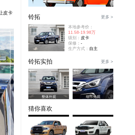
让皮卡
铃拓
更多 >
本地参考价：
11.58-19.98万
级别：
皮卡
保修：
-
生产方式：
自主
铃拓实拍
更多 >
整体外观
细节外观
猜你喜欢