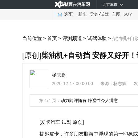
北京车市
选车
新车
导购
•
试驾
车图
SUV
当前位置 >
首页
>
评测频道
>
试驾体验
>
柴油机+自
[原创]
柴油机+自动挡 安静又好开
杨志辉
2020-12-17 00:00:00
来源：
杨志辉
发
第 1/4 页：
动力随踩随有 静谧性令人满意
[爱卡汽车
试驾
原创]
提起皮卡，许多朋友脑海中浮现的第一印象或许是