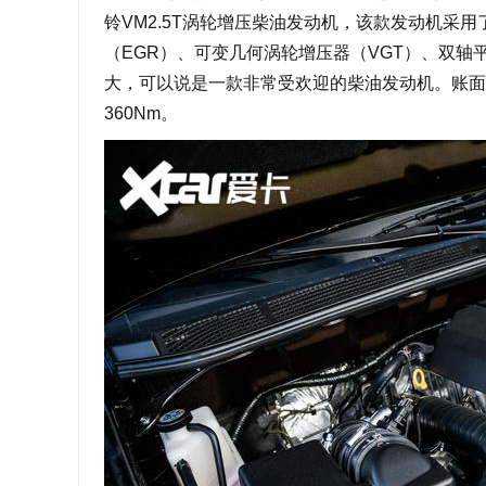
铃VM2.5T涡轮增压柴油发动机，该款发动机采
（EGR）、可变几何涡轮增压器（VGT）、双
大，可以说是一款非常受欢迎的柴油发动机。账面参
360Nm。