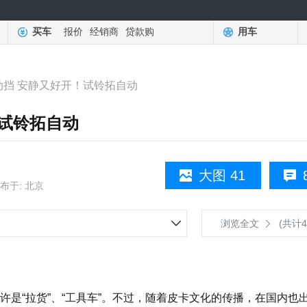
买车
报价
经销商
贷款购
用车
动挡 安静又好开！试铃拓自动
！试铃拓自动
大图 41
布于: 北京
浏览全文
(共计4
“拉货”、“工具车”。不过，随着皮卡文化的传播，在国内也