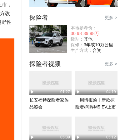
上市，
官方改
探险者
更多 >
越野性
本地参考价：
30.98-39.98万
级别：
其他
保修：
3年或10万公里
生产方式：
合资
探险者视频
更多 >
01:27
04:19
长安福特探险者家族
一周情报烩丨新款探
品鉴会
险者/问界M5 EV上市
05:39
05:12