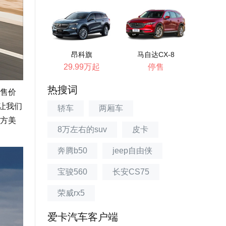
昂科旗
马自达CX-8
29.99万起
停售
热搜词
5售价
，让我们
轿车
两厢车
方美
8万左右的suv
皮卡
奔腾b50
jeep自由侠
宝骏560
长安CS75
荣威rx5
爱卡汽车客户端