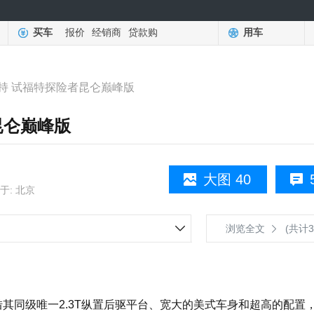
买车
报价
经销商
贷款购
用车
持 试福特探险者昆仑巅峰版
昆仑巅峰版
大图 40
于: 北京
浏览全文
(共计3
其同级唯一2.3T纵置后驱平台、宽大的美式车身和超高的配置