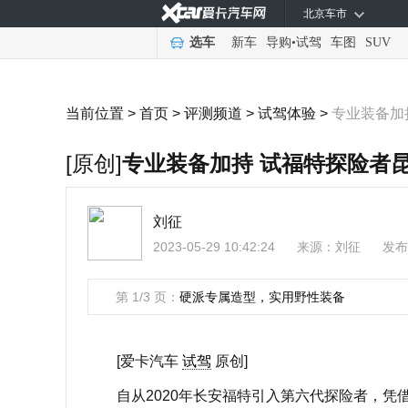
北京车市
选车
新车
导购
•
试驾
车图
SUV
当前位置 >
首页
>
评测频道
>
试驾体验
>
专业装备加
[原创]
专业装备加持 试福特探险者
刘征
2023-05-29 10:42:24
来源：
刘征
发布
第 1/3 页：
硬派专属造型，实用野性装备
[爱卡汽车
试驾
原创]
自从2020年长安福特引入第六代探险者，凭借