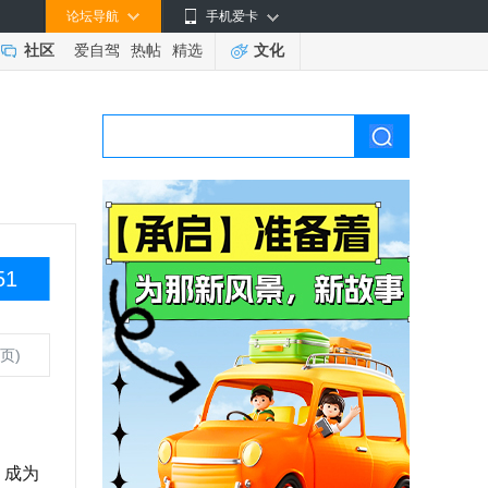
论坛导航
手机爱卡
社区
爱自驾
热帖
精选
文化
51
页)
，成为