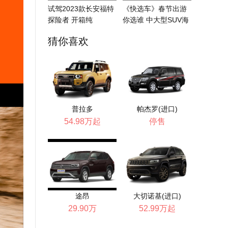
试驾2023款长安福特
《快选车》春节出游
探险者 开箱纯
你选谁 中大型SUV海
正“USDM”
选
猜你喜欢
普拉多
帕杰罗(进口)
54.98万起
停售
途昂
大切诺基(进口)
29.90万
52.99万起