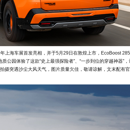
上海车展首发亮相，并于5月29日在敦煌上市，EcoBoost 28
地质公园体验了这款“史上最强探险者”、“一步到位的穿越神器”
拍摄突遇沙尘大风天气，图片质量欠佳，敬请谅解，文末配有官