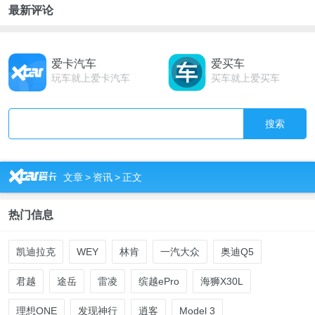
最新评论
爱卡汽车
爱买车
玩车就上爱卡汽车
买车就上爱买车
搜索
R
文章
>
资讯
>
正文
热门信息
凯迪拉克
WEY
林肯
一汽大众
奥迪Q5
君越
途岳
雷凌
缤越ePro
海狮X30L
理想ONE
发现神行
逍客
Model 3