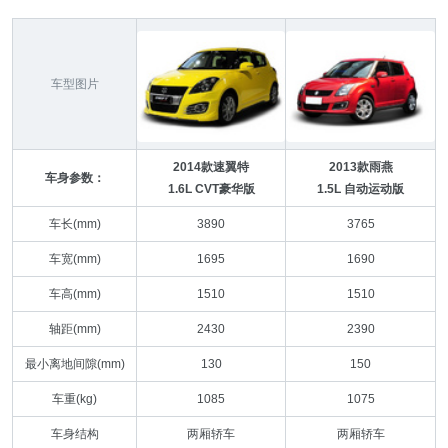
车型图片
2014款速翼特
2013款雨燕
车身参数：
1.6L CVT豪华版
1.5L 自动运动版
车长(mm)
3890
3765
车宽(mm)
1695
1690
车高(mm)
1510
1510
轴距(mm)
2430
2390
最小离地间隙(mm)
130
150
车重(kg)
1085
1075
车身结构
两厢轿车
两厢轿车