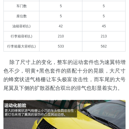
车门数
5
5
座位数
5
5
油箱容积(L)
42
45
行李箱容积(L)
210
213
行李箱最大容积(L)
533
562
除了尺寸上的变化，整车的运动套件也为速翼特增
色不少，明黄+黑色套件的搭配十分的晃眼，大尺寸
的蜂窝状进气格栅让车头极富攻击性，而车尾的大号
尾翼及下侧的扩散器配合双出的排气也彰显着实力。