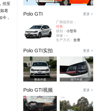
，但至
不如老
Polo GTI
更多 >
如今，
厂商指导价：
停售
级别：
小型车
保修：
-
生产方式：
合资
Polo GTI实拍
更多 >
整体外观
细节外观
Polo GTI视频
更多 >