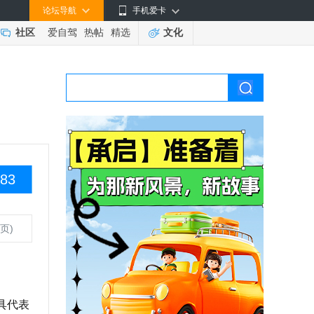
论坛导航
手机爱卡
社区
爱自驾
热帖
精选
文化
83
页)
具代表