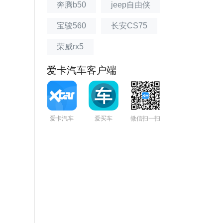
奔腾b50
jeep自由侠
宝骏560
长安CS75
荣威rx5
爱卡汽车客户端
爱卡汽车
爱买车
微信扫一扫