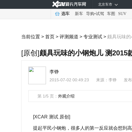
北京车市
选车
新车
导购
•
试驾
车图
SUV
当前位置 >
首页
>
评测频道
>
专业测试
>
颇具玩味的小
[原创]
颇具玩味的小钢炮儿 测2015款P
李铮
2015-07-02 00:49:23
来源：
李铮
发布
第 1/5 页：
外观介绍
[XCAR 测试 原创]
提起平民小钢炮，很多人的第一反应就会想到高尔