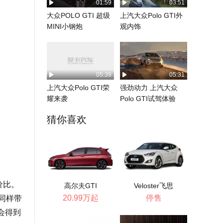
01:59
03:51
大众POLO GTI 超级
上汽大众Polo GTI外
MINI小钢炮
观内饰
05:39
05:31
上汽大众Polo GTI荣
强劲动力 上汽大众
耀来袭
Polo GTI试驾体验
猜你喜欢
价比。
高尔夫GTI
Veloster飞思
20.99万起
停售
同样带
会得到