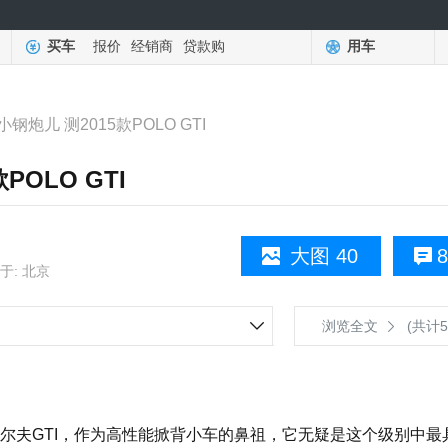
买车
报价
经销商
贷款购
用车
钢炮儿 测2015款POLO GTI
OLO GTI
大图 40
8
于: 北京
浏览全文
(共计5
夫GTI，作为高性能掀背小车的鼻祖，它无疑是这个级别中最