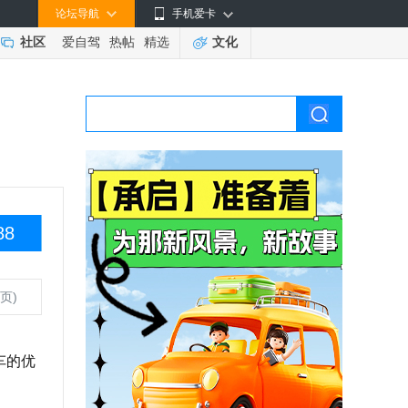
论坛导航
手机爱卡
社区
爱自驾
热帖
精选
文化
88
页)
车的优