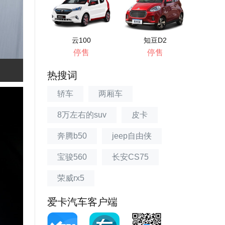
云100
知豆D2
停售
停售
热搜词
轿车
两厢车
8万左右的suv
皮卡
奔腾b50
jeep自由侠
宝骏560
长安CS75
荣威rx5
爱卡汽车客户端