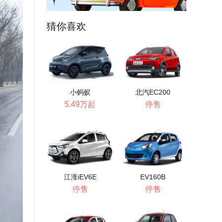
猜你喜欢
小蚂蚁
北汽EC200
5.49万起
停售
江淮iEV6E
EV160B
停售
停售