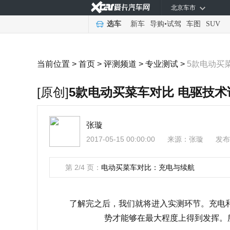
北京车市
选车
新车
导购
•
试驾
车图
SUV
当前位置 >
首页
>
评测频道
>
专业测试
>
5款电动买
[原创]
5款电动买菜车对比 电驱技
张璇
2017-05-15 00:00:00
来源：
张璇
发布
第 2/4 页：
电动买菜车对比：充电与续航
了解完之后，我们就将进入实测环节。充电和
势才能够在最大程度上得到发挥。