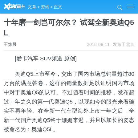
R
文章
>
资讯
>
正文
j
十年磨一剑岂可尔尔？ 试驾全新奥迪Q5
L
王炜晨
2018-06-11
发布于北京
[爱卡汽车 SUV频道 原创]
奥迪Q5上市至今，交出了国内市场总销量超过80
万台的满意答卷，这样的销量数据足以证明国内市场
中对于奥迪Q5的认可。不过随着时间的推移，发布超
过十年之久的第一代奥迪Q5，以现如今的眼光来看确
实不再年轻。在全新一代车型海外上市一年之后，全
新一代国产奥迪Q5终于姗姗来迟，并且以加长的姿态
被命名为：奥迪Q5L。