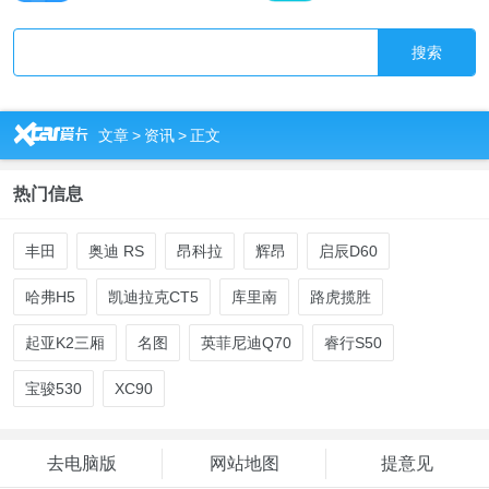
搜索
R
文章
>
资讯
>
正文
热门信息
丰田
奥迪 RS
昂科拉
辉昂
启辰D60
哈弗H5
凯迪拉克CT5
库里南
路虎揽胜
起亚K2三厢
名图
英菲尼迪Q70
睿行S50
宝骏530
XC90
去电脑版
网站地图
提意见