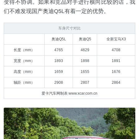
变得不协调。如果和竞品对手进行横向比较的话，我
们不难发现国产奥迪Q5L有着一定的优势。
车身尺寸对比
奥迪Q5L
奥迪Q5
全新宝马X3
长度（mm）
4765
4629
4708
宽度（mm）
1893
1898
1891
高度（mm）
1659
1655
1676
轴距（mm）
2908
2807
2864
爱卡汽车网制表 www.xcar.com.cn