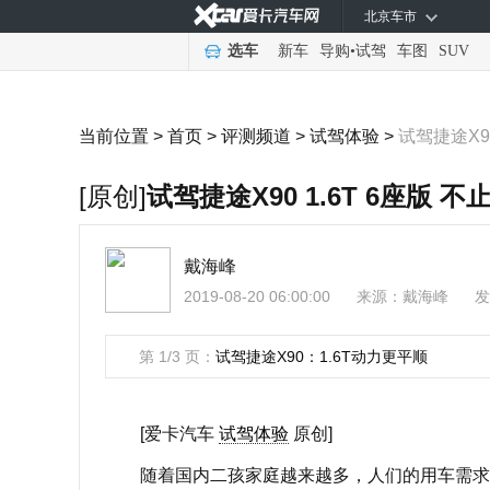
北京车市
选车
新车
导购
•
试驾
车图
SUV
当前位置 >
首页
>
评测频道
>
试驾体验
>
试驾捷途X90
[原创]
试驾捷途X90 1.6T 6座版 
戴海峰
2019-08-20 06:00:00
来源：
戴海峰
发
第 1/3 页：
试驾捷途X90：1.6T动力更平顺
[爱卡汽车
试驾体验
原创]
随着国内二孩家庭越来越多，人们的用车需求发