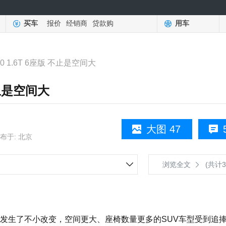
买车
报价
经销商
贷款购
用车
 1.6T 6座版 不止是空间大
不止是空间大
大图 47
布于: 北京
浏览全文
(共计3
生了不小改变，空间更大、座椅数量更多的SUV车型受到追