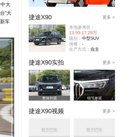
于中大
台“大
捷途X90
更多 >
的新车
本地参考价：
13.99-17.29万
级别：
中型SUV
保修：
-
生产方式：
自主
捷途X90实拍
更多 >
整体外观
细节外观
捷途X90视频
更多 >