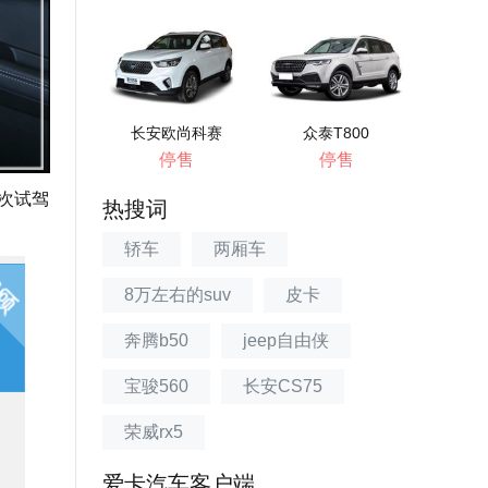
长安欧尚科赛
众泰T800
停售
停售
次试驾
热搜词
轿车
两厢车
8万左右的suv
皮卡
奔腾b50
jeep自由侠
宝骏560
长安CS75
荣威rx5
爱卡汽车客户端