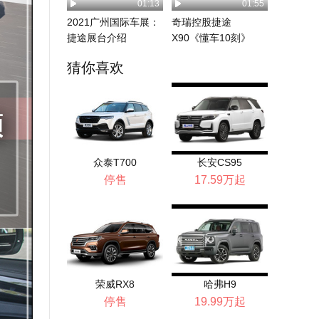
01:13
01:55
2021广州国际车展：
奇瑞控股捷途
捷途展台介绍
X90《懂车10刻》
猜你喜欢
众泰T700
长安CS95
停售
17.59万起
荣威RX8
哈弗H9
停售
19.99万起