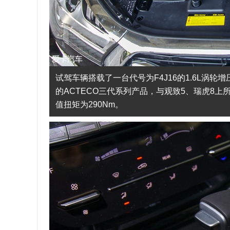
试驾车辆搭载了一台代号为F4J16的1.6L涡
的ACTECO三代系列产品，与观致5、瑞虎8上所搭
值扭矩为290Nm。