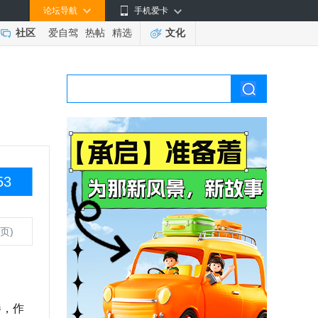
论坛导航
手机爱卡
社区
爱自驾
热帖
精选
文化
53
页)
捧，作