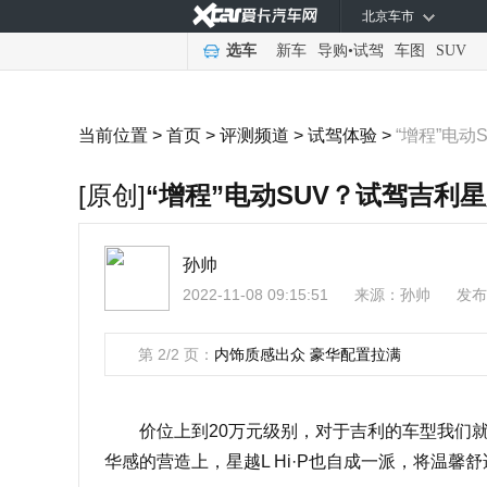
北京车市
选车
新车
导购
•
试驾
车图
SUV
当前位置 >
首页
>
评测频道
>
试驾体验
>
“增程”电动S
[原创]
“增程”电动SUV？试驾吉利星越
孙帅
2022-11-08 09:15:51
来源：
孙帅
发布
第 2/2 页：
内饰质感出众 豪华配置拉满
价位上到20万元级别，对于吉利的车型我们就
华感的营造上，星越L Hi·P也自成一派，将温