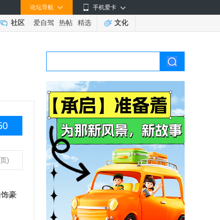
论坛导航
手机爱卡
社区
爱自驾
热帖
精选
文化
50
页)
内饰豪