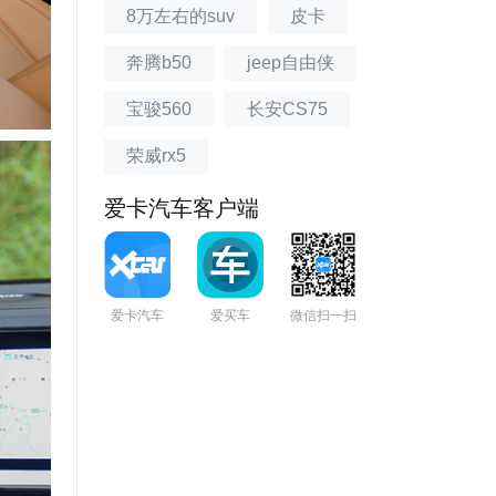
8万左右的suv
皮卡
奔腾b50
jeep自由侠
宝骏560
长安CS75
荣威rx5
爱卡汽车客户端
爱卡汽车
爱买车
微信扫一扫