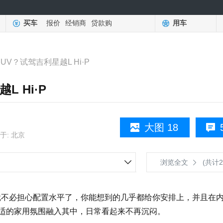
买车
报价
经销商
贷款购
用车
UV？试驾吉利星越L Hi·P
L Hi·P
大图 18
于: 北京
浏览全文
(共计2
不必担心配置水平了，你能想到的几乎都给你安排上，并且在
馨舒适的家用氛围融入其中，日常看起来不再沉闷。