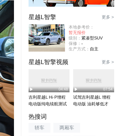
星越L智擎
更多 >
本地参考价：
暂无报价
级别：
紧凑型SUV
保修：
-
生产方式：
自主
星越L智擎视频
更多 >
04:48
07:54
吉利星越L Hi·P增程
试驾吉利星越L 增程
电动版纯电续航测试
电动版 油耗够低才
零下十几度难...
能“Hi·P”
热搜词
轿车
两厢车