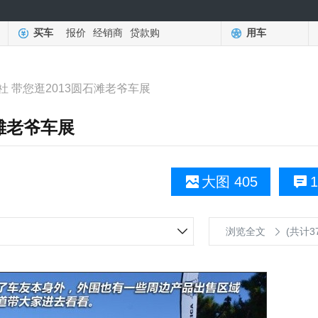
买车
报价
经销商
贷款购
用车
社 带您逛2013圆石滩老爷车展
石滩老爷车展
大图 405
1
浏览全文
(共计3