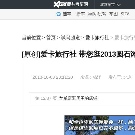
北京车市
选车
新车
导购
•
试驾
车图
SUV
当前位置 >
首页
>
试驾频道
>
爱卡旅行社
>
爱卡旅行
[原创]
爱卡旅行社 带您逛2013圆
2013-10-03 23:11:20
来源：
杨洋
发布于: 北京
第 12/37 页：
简单逛逛周围的店铺