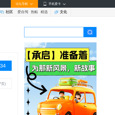
论坛导航
手机爱卡
社区
爱自驾
热帖
精选
文化
34
7页)