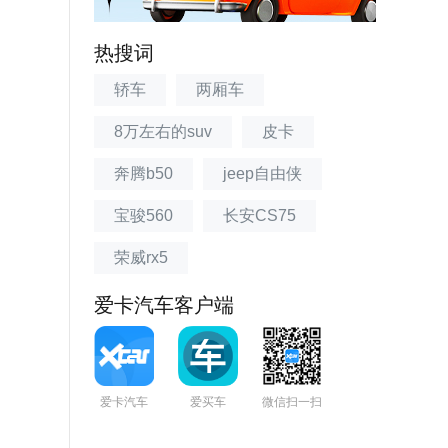
热搜词
轿车
两厢车
8万左右的suv
皮卡
奔腾b50
jeep自由侠
宝骏560
长安CS75
荣威rx5
爱卡汽车客户端
爱卡汽车
爱买车
微信扫一扫