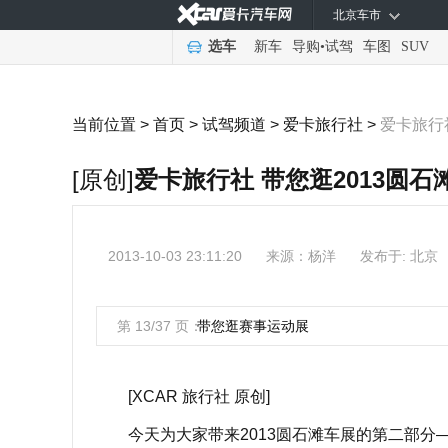
北京车市
选车
新车
导购
•
试驾
车图
SUV
当前位置 >
首页
>
试驾频道
>
爱卡旅行社
>
爱卡旅行
[原创]
爱卡旅行社 带您逛2013圆
2013-10-03 23:11:20
来源：
杨洋
发布于: 北京
第 13/37 页：
带您逛赛事运动展
[XCAR 旅行社 原创]
今天为大家带来2013圆石滩车展的第二部分