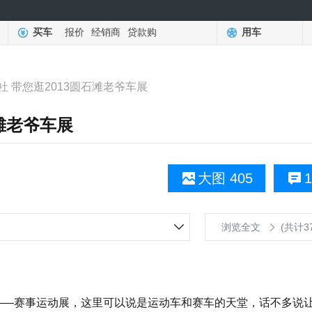
买车
报价
经销商
贷款购
用车
社 带您逛2013圆石滩老爷车展
石滩老爷车展
大图 405
1
浏览全文
(共计3
——赛事运动展，这里可以说是运动车和赛车的天堂，话不多说