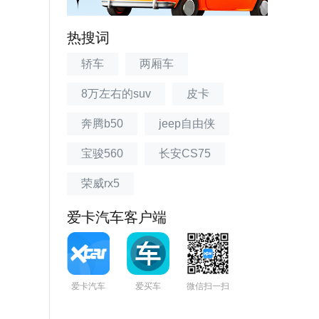
热搜词
轿车
两厢车
8万左右的suv
皮卡
奔腾b50
jeep自由侠
宝骏560
长安CS75
荣威rx5
爱卡汽车客户端
爱卡汽车
爱买车
微信扫一扫