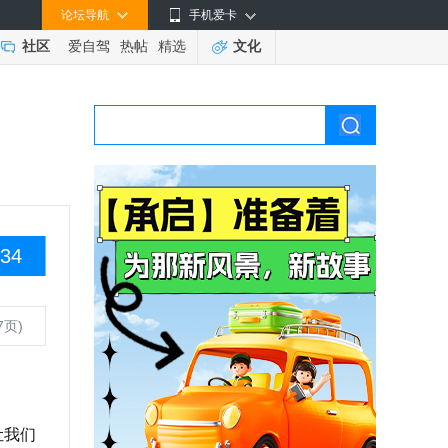
论坛导航
手机爱卡
社区
爱自驾
热帖
精选
文化
34
7页)
让我们