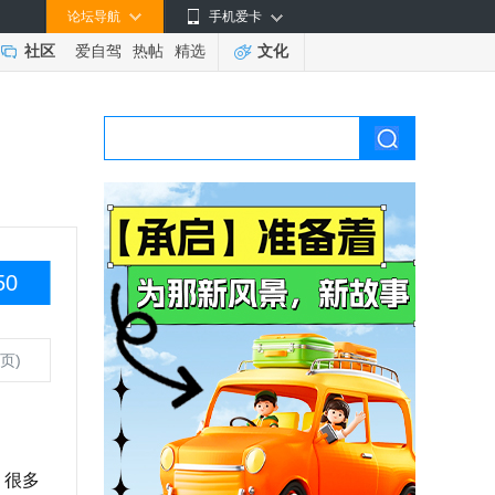
论坛导航
手机爱卡
社区
爱自驾
热帖
精选
文化
50
页)
，很多