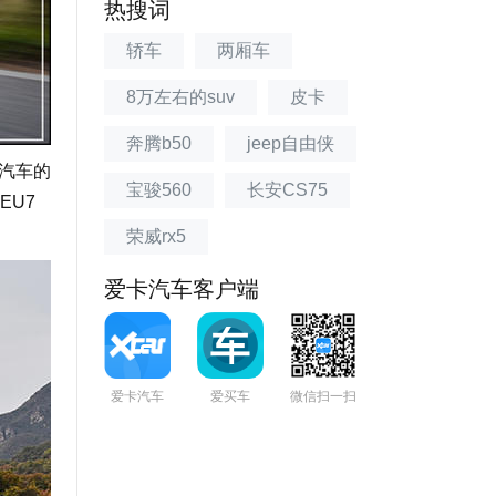
热搜词
轿车
两厢车
8万左右的suv
皮卡
奔腾b50
jeep自由侠
汽车的
宝骏560
长安CS75
EU7
荣威rx5
爱卡汽车客户端
爱卡汽车
爱买车
微信扫一扫