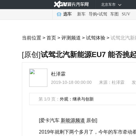
北京车市
选车
新车
导购
•
试驾
车图
SUV
当前位置 >
首页
>
评测频道
>
试驾体验
>
试驾北汽新
[原创]
试驾北汽新能源EU7 能否挑
杜泽霖
2019-10-18 00:00:00
来源：
杜泽霖
发
第 1/3 页：
外观：继承与创新
[爱卡汽车
新能源频道
原创]
2019年就剩下两个多月了，今年的车市牵动