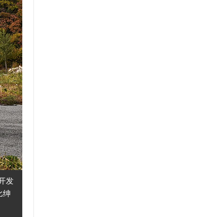
开发
比绅