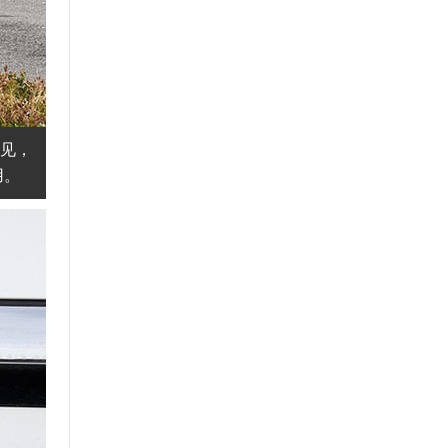
不见，
用。