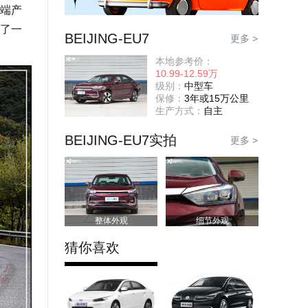
端产
了一
BEIJING-EU7
更多 >
本地参考价：
10.99-12.59万
级别：
中型车
保修：
3年或15万公里
生产方式：
自主
BEIJING-EU7实拍
更多 >
整体外观
细节外观
猜你喜欢