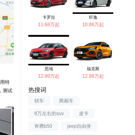
卡罗拉
轩逸
11.68万起
10.86万起
思域
福克斯
12.99万起
12.98万起
用特
热搜词
，测试
轿车
两厢车
8万左右的suv
皮卡
奔腾b50
jeep自由侠