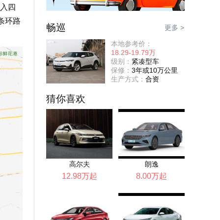
入四
条环路
畅巡
更多 >
本地参考价：
18.29-19.79万
级别：
紧凑型车
保修：
3年或10万公里
生产方式：
合资
猜你喜欢
高尔夫
朗逸
12.98万起
8.00万起