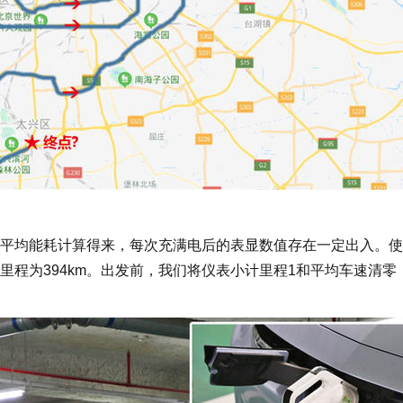
均能耗计算得来，每次充满电后的表显数值存在一定出入。使
程为394km。出发前，我们将仪表小计里程1和平均车速清零