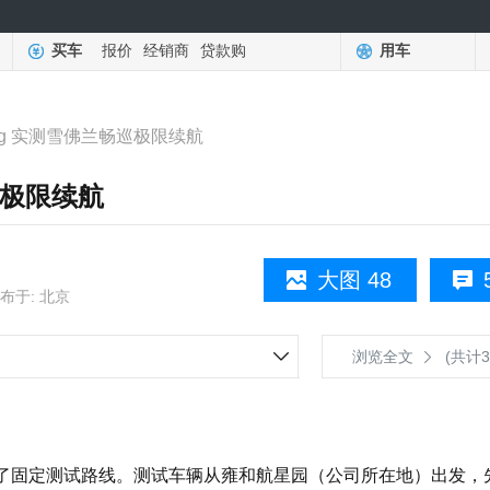
买车
报价
经销商
贷款购
用车
ing 实测雪佛兰畅巡极限续航
巡极限续航
大图 48
布于: 北京
浏览全文
(共计3
定了固定测试路线。测试车辆从雍和航星园（公司所在地）出发，