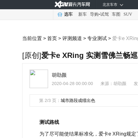
北京车市
选车
新车
导购
•
试驾
车图
SUV
当前位置 >
首页
>
评测频道
>
专业测试
>
爱卡e XR
[原创]
爱卡e XRing 实测雪佛兰畅
胡劭颜
2020-04-28 00:00:00
来源：
胡劭颜
发
第 2/3 页：
城市路段成绩出色
测试路线
为了尽可能使结果标准化，爱卡e XRing规