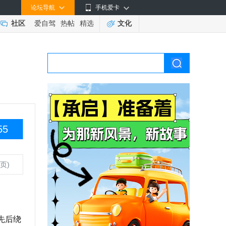
论坛导航
手机爱卡
社区
爱自驾
热帖
精选
文化
55
页)
先后绕