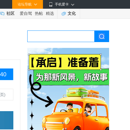
论坛导航
手机爱卡
社区
爱自驾
热帖
精选
文化
40
页)