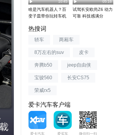
10:45
05:16
啥是汽车机器人？百
试驾长安欧尚Z6 动力
变子皿带你玩转车机
可靠 科技感满分
热搜词
轿车
两厢车
8万左右的suv
皮卡
奔腾b50
jeep自由侠
宝骏560
长安CS75
荣威rx5
爱卡汽车客户端
爱卡汽车
爱买车
微信扫一扫