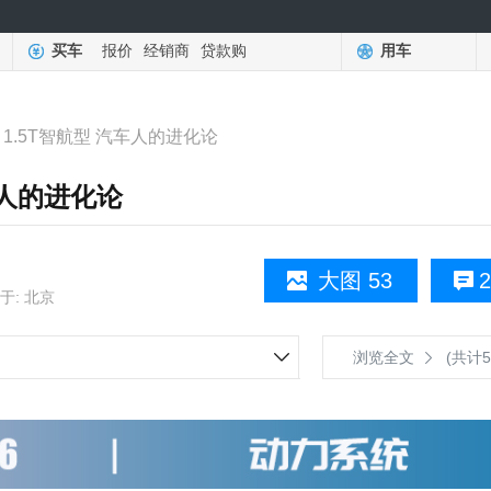
买车
报价
经销商
贷款购
用车
 1.5T智航型 汽车人的进化论
车人的进化论
大图 53
2
于: 北京
浏览全文
(共计5