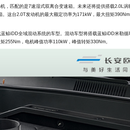
机，匹配的是7速湿式双离合变速箱。未来还将提供搭载2.0L涡
这台2.0T发动机的最大额定功率为171kW，最大扭矩390N
鲸iDD全域混动系统的车型。混动车型将搭载蓝鲸iDD米勒循
255Nm，电机峰值功率110kW，峰值转矩330Nm。