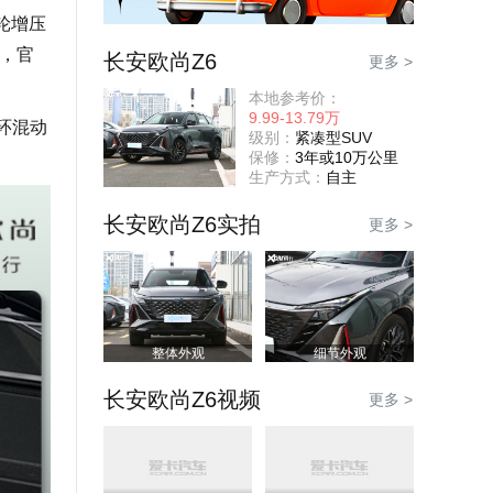
轮增压
m，官
长安欧尚Z6
更多 >
本地参考价：
9.99-13.79万
环混动
级别：
紧凑型SUV
保修：
3年或10万公里
生产方式：
自主
长安欧尚Z6实拍
更多 >
整体外观
细节外观
长安欧尚Z6视频
更多 >