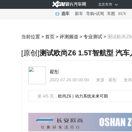
北京车市
选车
新车
导购
•
试驾
车图
SUV
当前位置 >
首页
>
评测频道
>
专业测试
>
测试欧尚Z6
[原创]
测试欧尚Z6 1.5T智航型 汽
翟彤
2022-07-26 00:00:00
来源：
翟彤
发布
第 4/5 页：
欧尚Z6 | 动力系统未来可期