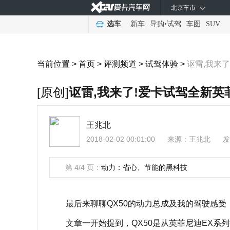
北京车市
选车
新车
导购
•
试驾
车图
SUV
当前位置 >
首页
>
评测频道
>
试驾体验
>
讴雷,我来了
[原创]
讴雷,我来了!爱卡试驾全新英菲
王兆北
2018-02-02 00:01:00
来源：
王兆北
发
第 4/4 页：
动力：省心、节能的黑科技
最后来聊聊QX50的动力总成及我的驾驶感受
文章一开始提到，QX50是从英菲尼迪EX系列