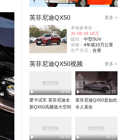
英菲尼迪QX50
更多 >
本地参考价：
35.08-39.18万
级别：
中型SUV
保修：
4年或10万公里
生产方式：
合资
英菲尼迪QX50视频
更多 >
08:59
02:25
爱卡试车 英菲尼迪全
英菲尼迪QX50是如此
新QX50高颜值大空间
令人喜欢
01:53
03:27