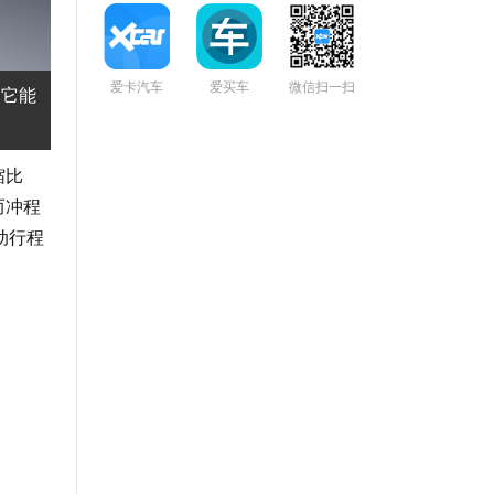
爱卡汽车
爱买车
微信扫一扫
，它能
缩比
而冲程
动行程