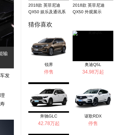
2018款 英菲尼迪
2018款 英菲尼迪
QX50 娱乐及通讯系
QX50 外观展示
统展示
猜你喜欢
就能输
锐界
奥迪Q5L
停售
34.98万起
车发
理
寿
奔驰GLC
讴歌RDX
42.78万起
停售