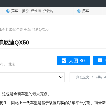
买车
报价
经销商
贷款购
用车
!爱卡试驾全新英菲尼迪QX50
尼迪QX50
大图 80
布于: 北京
浏览全文
(共计4
，这也是全新车型的最大亮点。
衍生，因此上一代车型是基于纵置后驱的轿车平台打造。而全新Q