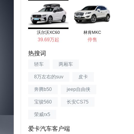
沃尔沃XC60
林肯MKC
39.69万起
停售
热搜词
轿车
两厢车
8万左右的suv
皮卡
奔腾b50
jeep自由侠
宝骏560
长安CS75
荣威rx5
爱卡汽车客户端