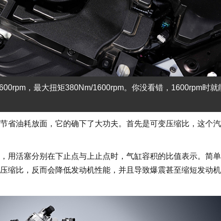
600rpm，最大扭矩380Nm/1600rpm。你没看错，1600rpm时
省油耗放面，它的确下了大功夫。首先是可变压缩比，这个汽
用活塞分别在下止点与上止点时，气缸容积的比值表示。简单
压缩比，反而会降低发动机性能，并且导致爆震甚至缩短发动机