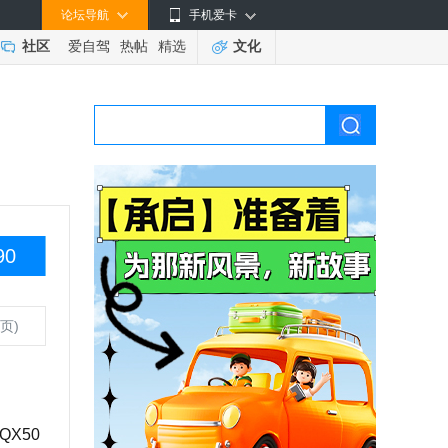
论坛导航
手机爱卡
社区
爱自驾
热帖
精选
文化
90
页)
X50