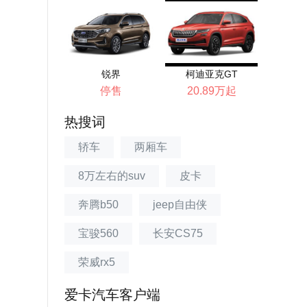
锐界
柯迪亚克GT
停售
20.89万起
热搜词
轿车
两厢车
8万左右的suv
皮卡
奔腾b50
jeep自由侠
宝骏560
长安CS75
荣威rx5
爱卡汽车客户端