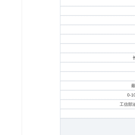
最
0-
工信部油耗