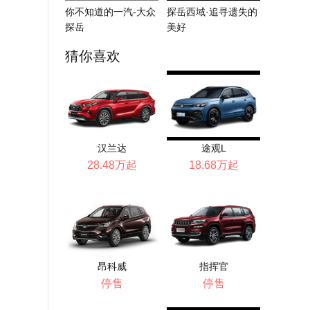
你不知道的一汽-大众
探岳西域·追寻遗失的
探岳
美好
猜你喜欢
汉兰达
途观L
28.48万起
18.68万起
昂科威
指挥官
停售
停售