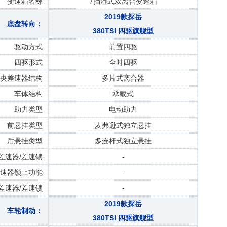
变速箱名称
7挡湿式双离合变速箱
2019款探岳
底盘转向：
380TSI 四驱旗舰型
驱动方式
前置四驱
四驱形式
全时四驱
央差速器结构
多片式离合器
车体结构
承载式
助力类型
电动助力
前悬挂类型
麦弗逊式独立悬挂
后悬挂类型
多连杆式独立悬挂
差速器/差速锁
-
速器锁止功能
-
差速器/差速锁
-
2019款探岳
车轮制动：
380TSI 四驱旗舰型