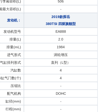
行李厢容积(L)
506
厢最大容积(L)
-
2019款探岳
发动机：
380TSI 四驱旗舰型
发动机型号
EA888
排量(L)
2.0
排量(mL)
1984
进气形式
涡轮增压
气缸排列形式
直列（L型）
汽缸数
4
每缸气门数(个)
4
压缩比
-
配气机构
DOHC
缸径(mm)
-
行程(mm)
-