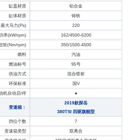
缸盖材质
铝合金
缸体材质
铸铁
最大马力(Ps)
220
率(kW/rpm)
162/4500-6200
矩(Nm/rpm)
350/1500-4500
燃料
汽油
燃油标号
95号
供油方式
混合喷射
环保标准
国V
动机自动启/停
●
2019款探岳
变速箱：
380TSI 四驱旗舰型
挡位个数
7
变速箱类型
双离合