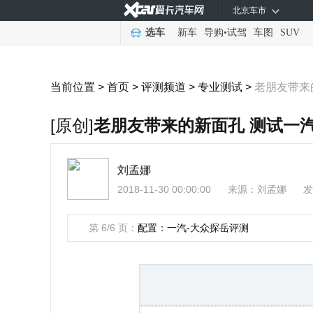
北京车市
选车
新车
导购
•
试驾
车图
SUV
当前位置 >
首页
>
评测频道
>
专业测试
>
老朋友带来
[原创]
老朋友带来的新面孔 测试一汽
刘孟娜
2018-11-30 00:00:00
来源：
刘孟娜
发
第 6/6 页：
配置：一汽-大众探岳评测