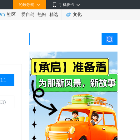
论坛导航
手机爱卡
社区
爱自驾
热帖
精选
文化
11
页)