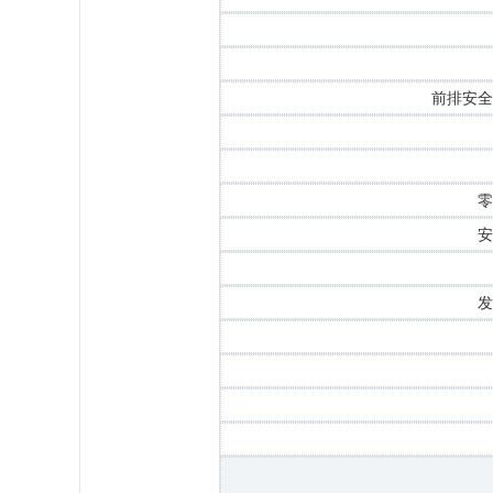
前排安全
零
安
发