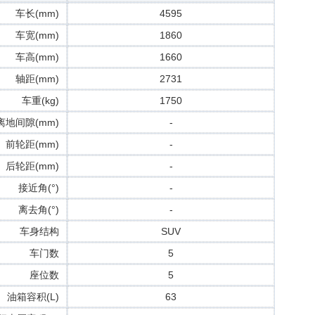
车长(mm)
4595
车宽(mm)
1860
车高(mm)
1660
轴距(mm)
2731
车重(kg)
1750
离地间隙(mm)
-
前轮距(mm)
-
后轮距(mm)
-
接近角(°)
-
离去角(°)
-
车身结构
SUV
车门数
5
座位数
5
油箱容积(L)
63