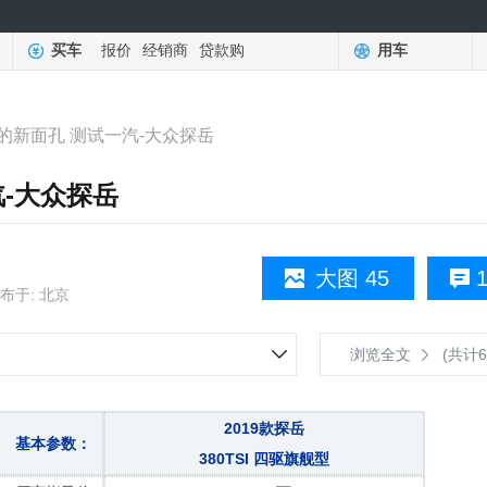
买车
报价
经销商
贷款购
用车
的新面孔 测试一汽-大众探岳
-大众探岳
大图 45
1
布于: 北京
浏览全文
(共计6
2019款探岳
基本参数：
380TSI 四驱旗舰型