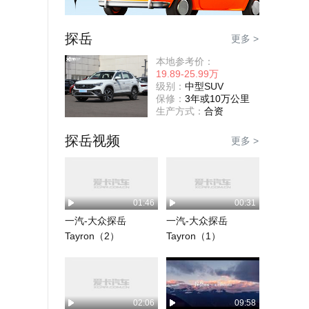
探岳
更多 >
本地参考价：
19.89-25.99万
级别：
中型SUV
保修：
3年或10万公里
生产方式：
合资
探岳视频
更多 >
01:46
00:31
一汽-大众探岳
一汽-大众探岳
Tayron（2）
Tayron（1）
02:06
09:58