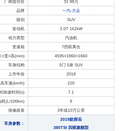
厂商指导价
31.98万
品牌
一汽-大众
级别
SUV
发动机
2.0T 162kW
动力类型
汽油机
变速箱
7挡双离合
长×宽×高(mm)
4595×1860×1660
车身结构
5门 5座 SUV
上市年份
2018
高车速(km/h)
220
100加速时间(s)
7.1
(L/100km)
8
保修政策
3年或10万公里
2019款探岳
车身参数：
380TSI 四驱旗舰型