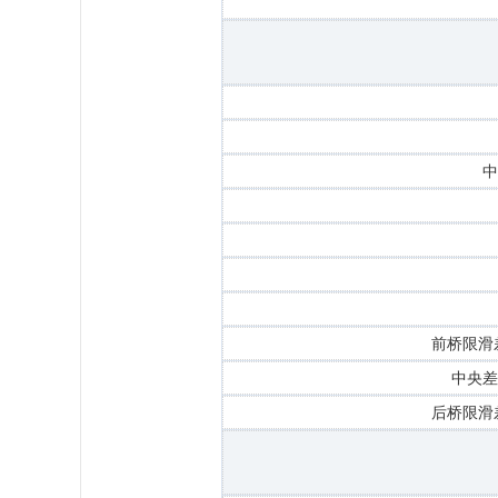
中
前桥限滑
中央差
后桥限滑