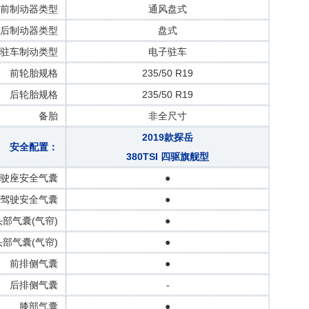
前制动器类型
通风盘式
后制动器类型
盘式
驻车制动类型
电子驻车
前轮胎规格
235/50 R19
后轮胎规格
235/50 R19
备胎
非全尺寸
2019款探岳
安全配置：
380TSI 四驱旗舰型
驶座安全气囊
●
驾驶安全气囊
●
部气囊(气帘)
●
部气囊(气帘)
●
前排侧气囊
●
后排侧气囊
-
膝部气囊
●