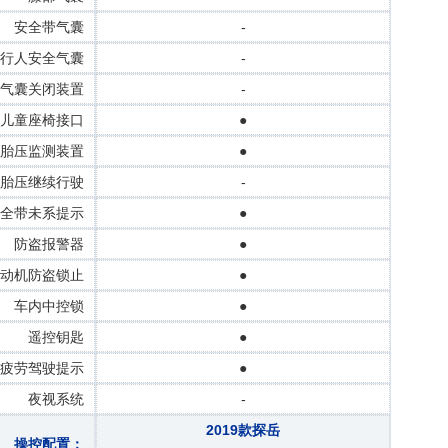
安全带气囊
-
行人安全气囊
-
气囊关闭装置
-
儿童座椅接口
●
胎压监测装置
●
胎压继续行驶
-
全带未系提示
●
防盗报警器
●
动机防盗锁止
●
车内中控锁
●
遥控钥匙
●
疲劳驾驶提示
●
夜视系统
-
2019款探岳
操控配置：