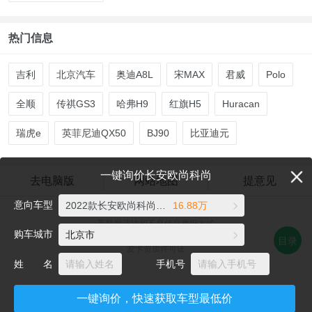
热门信息
吉利
北京汽车
奥迪A8L
宋MAX
君威
Polo
全顺
传祺GS3
哈弗H9
红旗H5
Huracan
瑞虎e
英菲尼迪QX50
BJ90
比亚迪元
一键询价长安欧尚科尚
去电脑版
网站地图
提意见
意向车型
2022款长安欧尚科尚1.5T 自动商务型
16.88万
爱卡汽车©2026 xcar.com.cn
互联网违法和不良信息举报方式
购车城市
北京市
电话：021-56776072 邮箱：auto@xcar.com
目录
爱卡资质许可证
姓 名
手机号
一键询价，快速获取车型最低价