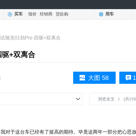
买车
报价
经销商
贷款购
用车
试领克01劲Pro 四驱+双离合
四驱+双离合
大图 58
1
京
浏览全文
(共计6
我对于这台车已经有了挺高的期待。毕竟这两年一部分把心思