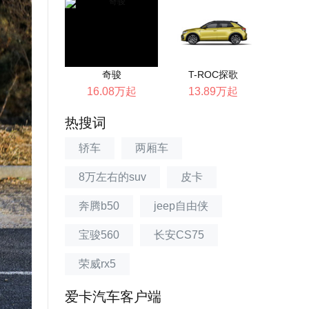
奇骏
T-ROC探歌
16.08万起
13.89万起
热搜词
轿车
两厢车
8万左右的suv
皮卡
奔腾b50
jeep自由侠
宝骏560
长安CS75
荣威rx5
爱卡汽车客户端