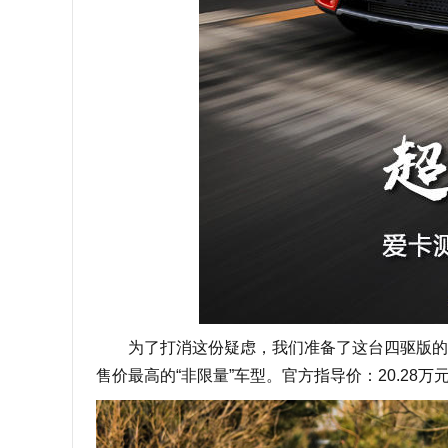
为了打消这份疑虑，我们准备了这台四驱版的“201
售价最高的“非限量”车型。官方指导价：20.28万