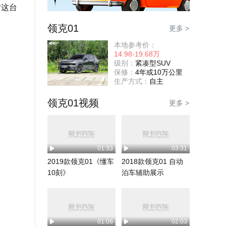
对这台
领克01
更多 >
本地参考价：
14.98-19.68万
级别：
紧凑型SUV
保修：
4年或10万公里
生产方式：
自主
领克01视频
更多 >
01:33
03:31
2019款领克01《懂车
2018款领克01 自动
10刻》
泊车辅助展示
01:06
02:03