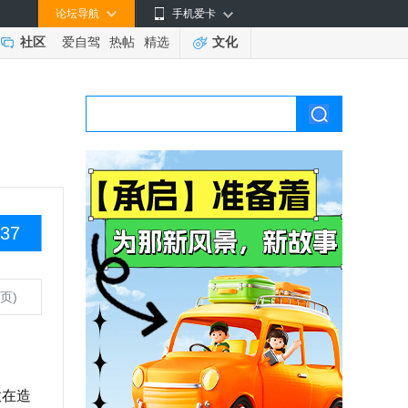
论坛导航
手机爱卡
社区
爱自驾
热帖
精选
文化
37
页)
放在造