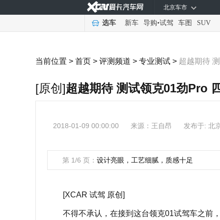
北京车市
选车
新车
导购
•
试驾
车图
SUV
当前位置 >
首页
>
评测频道
>
专业测试
>
超越期待 测
[原创]
超越期待 测试领克01劲Pro 
2018-01-09 00:00:00
来源：
王自昂
发布于: 北
第 1/6 页：
设计亮眼，工艺细腻，质感十足
[XCAR 试驾 原创]
不得不承认，在接到这台领克01试驾车之前，