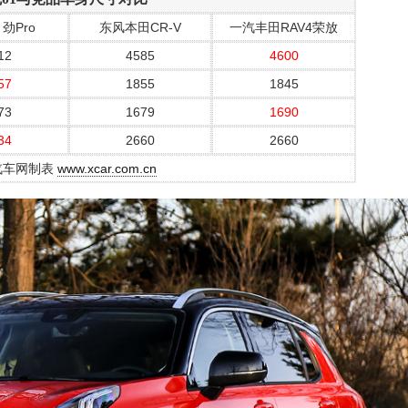
 劲Pro
东风本田CR-V
一汽丰田RAV4荣放
12
4585
4600
57
1855
1845
73
1679
1690
34
2660
2660
汽车网制表
www.xcar.com.cn