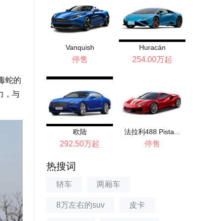
Vanquish
Huracán
停售
254.00万起
颗毒蛇的
力，与
欧陆
法拉利488 Pista...
292.50万起
停售
热搜词
轿车
两厢车
8万左右的suv
皮卡