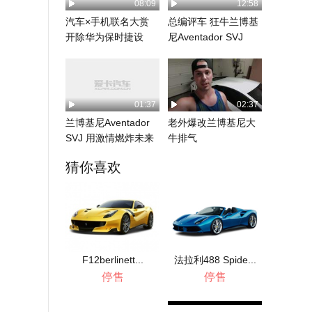
08:09
12:58
汽车×手机联名大赏
总编评车 狂牛兰博基
开除华为保时捷设
尼Aventador SVJ
计，还剩哪些？
01:37
02:37
兰博基尼Aventador
老外爆改兰博基尼大
SVJ 用激情燃炸未来
牛排气
猜你喜欢
F12berlinett...
法拉利488 Spide...
停售
停售