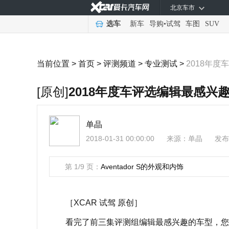
北京车市
选车
新车
导购
•
试驾
车图
SUV
当前位置 >
首页
>
评测频道
>
专业测试
>
2018年
[原创]
2018年度车评选编辑最感兴
单晶
2018-01-31 00:00:00
来源：
单晶
发布
第 1/9 页：
Aventador S的外观和内饰
［XCAR 试驾 原创］
看完了前三集评测组编辑最感兴趣的车型，您是