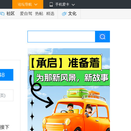
论坛导航
手机爱卡
社区
爱自驾
热帖
精选
文化
48
页)
接下