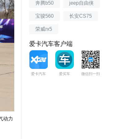
奔腾b50
jeep自由侠
宝骏560
长安CS75
荣威rx5
爱卡汽车客户端
爱卡汽车
爱买车
微信扫一扫
气动力