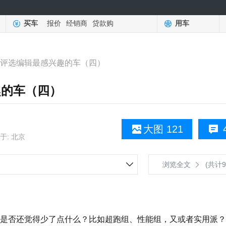
买车
报价
经销商
贷款购
用车
度车评选编辑最感兴趣的车（四）
趣的车（四）
大图 121
于: 北京
浏览全文
(共计9
否还觉得少了点什么？比如超跑组、性能组，又或者实用派？