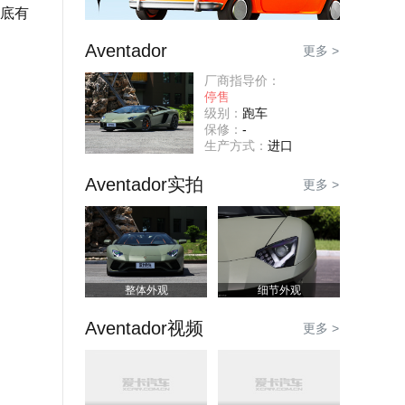
底有
Aventador
更多 >
厂商指导价：
停售
级别：
跑车
保修：
-
生产方式：
进口
Aventador实拍
更多 >
整体外观
细节外观
Aventador视频
更多 >