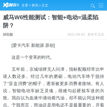
R
文章
>
资讯
>
正文
j
威马W6性能测试：智能+电动=温柔陷
阱？
胡劭颜
2021-08-03
发布于北京
[爱卡汽车 新能源 原创]
这是一个变革的时代。
五年前，京城绿牌无人问津，指标配额经常比申
请人数还多。经过几年的磨砺，电动汽车终于脱掉
了“盲盒消费”的帽子，逐渐被更多消费者接纳。有人
说，智能电动车缺乏灵魂，很难勾起硬核车迷的兴
致。我自以为血液中涌动着汽油，却不能认同这种观
点。于我而言，用油还是用电还不是最重要的，开着