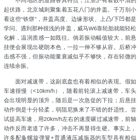
不同地区的道路各具特点，江浙沪有着数不清的
起伏路，北京城则聚集着五花八门的井盖。千万别小
看这些“铁饼”，井盖高度、边缘形状、上凸/下凹都是
学问。遇到那种很浅的井盖，威马W6靠轮胎就能轻松
化解，温润质感一如既往。倘若振动幅值较大，前悬
挂便会展现出硬朗本色，一拉一伸不够从容。后桥冲
击感不强，但振动能量衰减似乎不够快，存在轻微的
连续余振。
面对减速带，这副底盘也有着相似的表现。假如
车速很慢（<10km/h），随着前轮滚上减速带，车头
会出现明显的顶升，随后是一次急促的下拉；后悬挂
动作倒是十分轻柔，弱阻尼换来了不错的舒适性。尝
试提高车速，用20km/h左右的速度碾过减速带，前轴
动作反而老道了许多，冲击不再显得生硬。事实上，
许多配备螺旋弹簧+普通液压减振器的车型具有相似