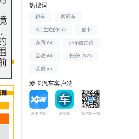
热搜词
轿车
两厢车
8万左右的suv
皮卡
奔腾b50
jeep自由侠
宝骏560
长安CS75
荣威rx5
爱卡汽车客户端
爱卡汽车
爱买车
微信扫一扫