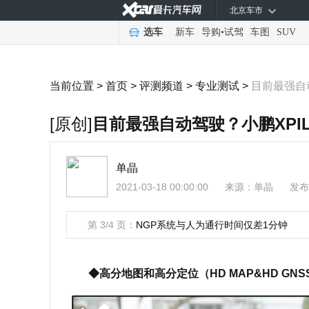
北京车市
选车
新车
导购
•
试驾
车图
SUV
当前位置 >
首页
>
评测频道
>
专业测试
>
目前最强自动
[原创]
目前最强自动驾驶？小鹏XPILO
单晶
2021-03-18 00:00:00
来源：
单晶
发布
第 3/4 页：
NGP系统与人为通行时间仅差1分钟
◆高分地图和高分定位（HD MAP&HD GNS