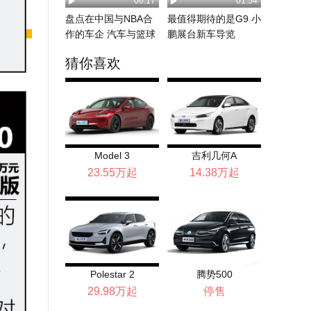
06:17
01:54
盘点在中国与NBA合
最值得期待的是G9 小
作的车企 汽车与篮球
鹏展台新车导览
间的跨界营销
猜你喜欢
Model 3
吉利几何A
23.55万起
14.38万起
Polestar 2
腾势500
29.98万起
停售