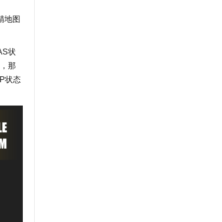
精地图
S状
，那
P状态