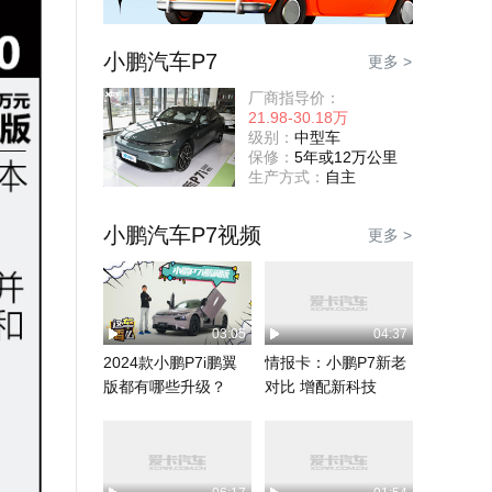
小鹏汽车P7
更多 >
厂商指导价：
21.98-30.18万
级别：
中型车
保修：
5年或12万公里
生产方式：
自主
小鹏汽车P7视频
更多 >
03:05
04:37
2024款小鹏P7i鹏翼
情报卡：小鹏P7新老
版都有哪些升级？
对比 增配新科技