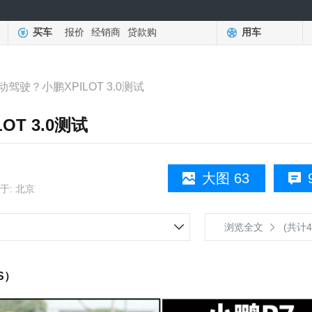
买车
报价
经销商
贷款购
用车
驾驶？小鹏XPILOT 3.0测试
T 3.0测试
大图 63
于: 北京
浏览全文
(共计4
S）