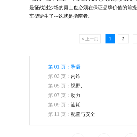
是征战过沙场的勇士也必须在保证品牌价值的前提
车型诞生了---这就是指南者。
<
上一页
1
2
第 01 页：
导语
第 03 页：
内饰
第 05 页：
视野、
第 07 页：
动力
第 09 页：
油耗
第 11 页：
配置与安全