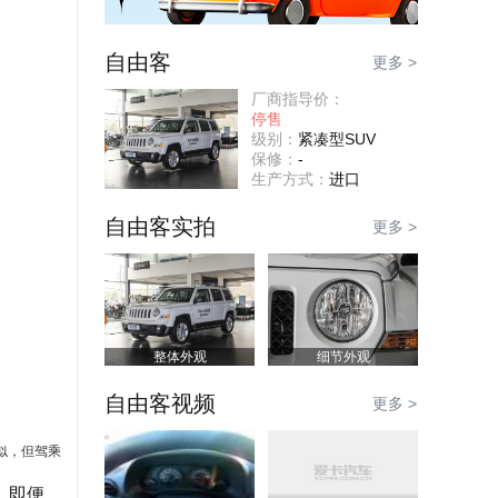
自由客
更多 >
厂商指导价：
停售
级别：
紧凑型SUV
保修：
-
生产方式：
进口
自由客实拍
更多 >
整体外观
细节外观
自由客视频
更多 >
似，但驾乘
。即便