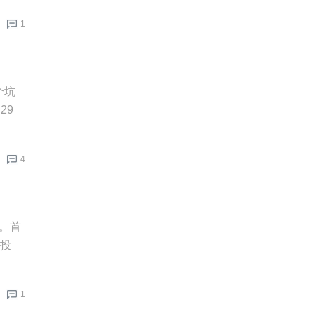
1
个坑
29
4
万。首
始投
1