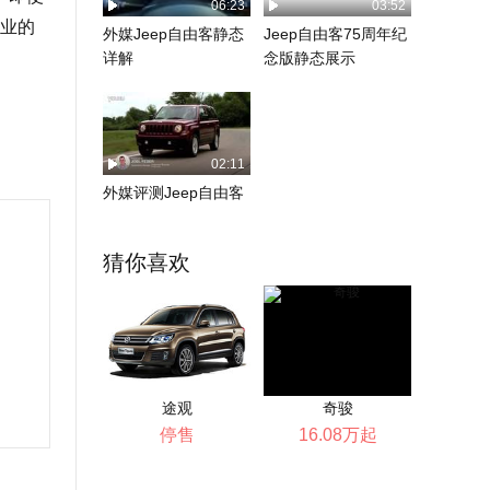
06:23
03:52
业的
外媒Jeep自由客静态
Jeep自由客75周年纪
详解
念版静态展示
02:11
外媒评测Jeep自由客
猜你喜欢
途观
奇骏
停售
16.08万起