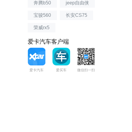
奔腾b50
jeep自由侠
宝骏560
长安CS75
荣威rx5
爱卡汽车客户端
爱卡汽车
爱买车
微信扫一扫