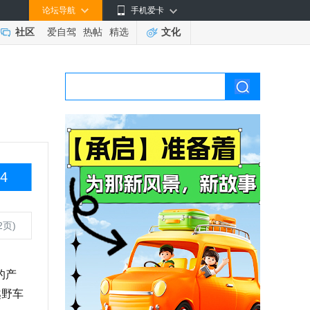
论坛导航
手机爱卡
社区
爱自驾
热帖
精选
文化
4
2页)
的产
越野车