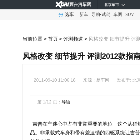
北京车市
选车
新车
导购
•
试驾
车图
SUV
当前位置 >
首页
>
评测频道
>
风格改变 细节提升 评测
风格改变 细节提升 评测2012款指
2011-09-10 11:06:18
来源：
易车网
发布于: 北
第 1/12 页：
导语
吉普在车迷心中占有非常重要的地位，这个从硝
品。非承载式车身和带有差速锁的四驱系统让吉普