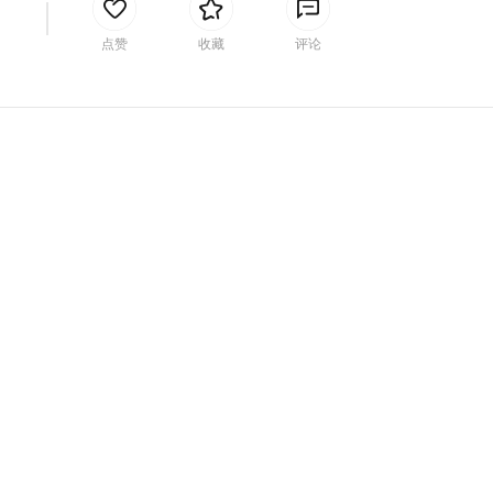
间
点赞
收藏
评论