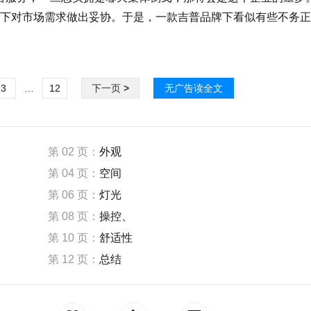
下对市场需求做出妥协。于是，一款吉普品牌下看似有些不务正
3
…
12
下一页
>
无广告读全文
第 02 页：
外观
第 04 页：
空间
第 06 页：
灯光
第 08 页：
操控、
第 10 页：
舒适性
第 12 页：
总结