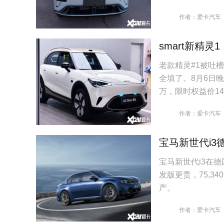
作者：爱卡汽车
smart新精灵
老款精灵#1被吐
全填了。8月6日晚杭州
万，限时权益价14.9
作者：爱卡汽车
宝马新世代i3
宝马新世代i3在德
发版更贵，75,3
产。
作者：爱卡汽车