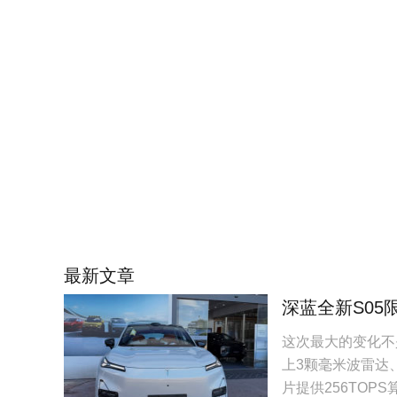
最新文章
深蓝全新S05
这次最大的变化不
上3颗毫米波雷达、
片提供256TOP