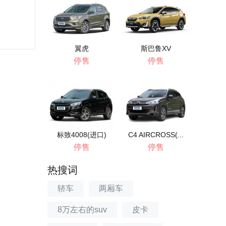
翼虎
斯巴鲁XV
停售
停售
标致4008(进口)
C4 AIRCROSS(...
停售
停售
热搜词
轿车
两厢车
8万左右的suv
皮卡