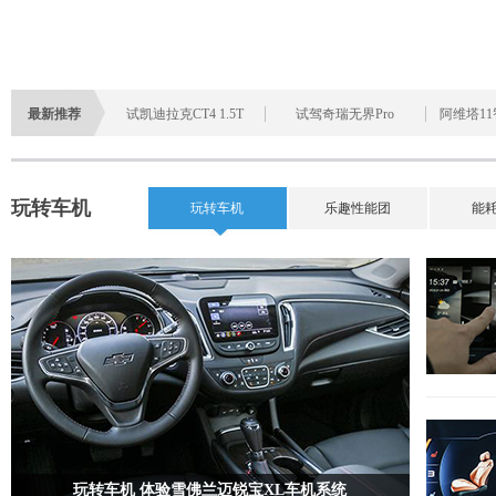
最新推荐
试凯迪拉克CT4 1.5T
试驾奇瑞无界Pro
阿维塔1
玩转车机
玩转车机
乐趣性能团
能
玩转车机 体验雪佛兰迈锐宝XL车机系统