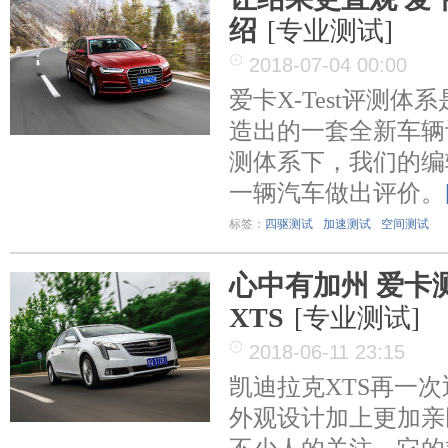
绍
[专业测试]
2018-07-04 00:00
爱卡X-Test评测体
造出的一套全新车辆评
测体系下，我们的编
一辆汽车做出评价。
标签：
四驱测试
加速测试
空间测试
心中有加州 爱卡测
XTS
[专业测试]
2018-06-11 23:15
凯迪拉克XTS再一
外观设计加上更加亲