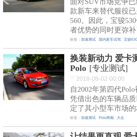
面对SUV市场竞争
款新车来替代服役已
560。因此，宝骏5
者优势的同时更弥补
标签：
加速测试
国内新车试驾
宝骏63
换装新动力 爱卡测
Polo
[专业测试]
2018-08-02 00:00
自2002年第四代Po
凭借出色的车辆品质
定了其小型车市场的
标签：
加速测试
Polo两厢
大众
让结果更直观 爱卡