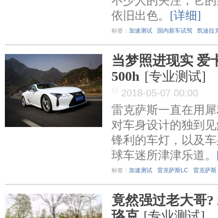
不少人的关注，它的
依旧出色。
[详细]
标签：
加速测试
国内新车试驾
凯迪拉克
当梦照进现实 爱
500h
[专业测试]
2018-05-07 00:00
雷克萨斯一直在用犀
对车身设计的独到见
锋利的车灯，以及车
球车迷所津津乐道。
标签：
加速测试
雷克萨斯LC
雷克萨斯
竟然强过老大哥?
珞克
[专业测试]