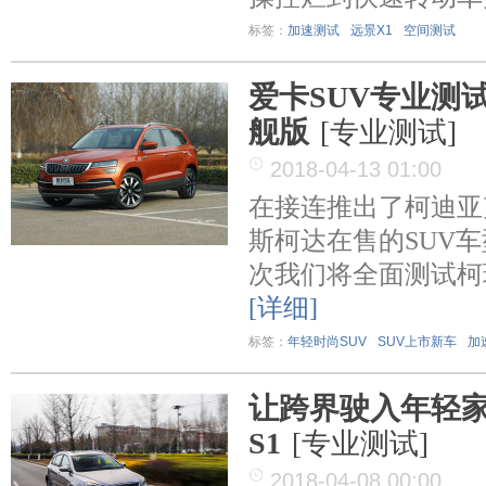
标签：
加速测试
远景X1
空间测试
爱卡SUV专业测试 
舰版
[专业测试]
2018-04-13 01:00
在接连推出了柯迪亚
斯柯达在售的SUV
次我们将全面测试柯珞克
[详细]
标签：
年轻时尚SUV
SUV上市新车
加
让跨界驶入年轻家
S1
[专业测试]
2018-04-08 00:00