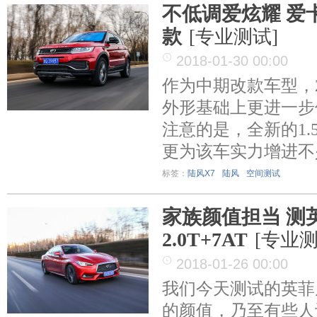
不低调爱炫耀 爱卡
款
[专业测试]
2018-01-30 00:00
作为中期改款车型，2
外形基础上更进一步
注意的是，全新的1.
更为该车实力增进不
标签：
陆风X7
陆风
空间测试
家族颜值担当 测英
2.0T+7AT
[专业测
2018-01-26 00:00
我们今天测试的英菲
的颜值，乃至有些人