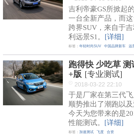
吉利帝豪GS所掀起
一台全新产品，而这
跨界SUV，来自于
利远景S1。
[详细]
标签：
年轻时尚SUV
中国品牌新车
远
跑得快 少吃草 测
+版
[专业测试]
2018-03-22 22:10
于是厂家在第三代飞
顺势推出了潮跑以及
今天为您带来的是20
性能测试。
[详细]
标签：
加速测试
飞度
合资