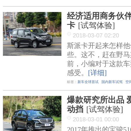
经济适用商务伙伴
卡
[试驾体验]
2018-03-07 02:20
斯派卡开起来怎样他
些。这不，赶在野马
前，小编对于这款车
感受。
[详细]
标签：
新车全球首试
国内新车试驾
空
爆款研究所出品 
动挡
[试驾体验]
2018-03-01 00:00
2017年推出的宝骏