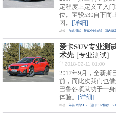
定程度上定义了入门
位。宝骏530自下而
因。
[详细]
标签：
加速测试
新车全球首试
国内新
爱卡SUV专业测
术先
[专业测试]
2018-02-11 01:00
2017年9月，全新
前，而此次我们也借
巴鲁各项武功于一身
体验。
[详细]
标签：
年轻时尚SUV
进口SUV推荐
S