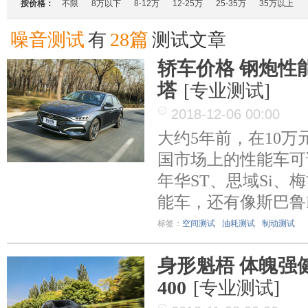
按价格：
不限
8万以下
8-12万
12-25万
25-35万
35万以上
28篇
噪音测试
有
测试文章
轿车价格 钢炮性
塔
[专业测试]
2018-12-06 00:00
大约5年前，在10万
国市场上的性能车可
年华ST、思域Si、
能车，还有像斯巴鲁
标签：
空间测试
油耗测试
制动测试
身形魁梧 体魄强健
400
[专业测试]