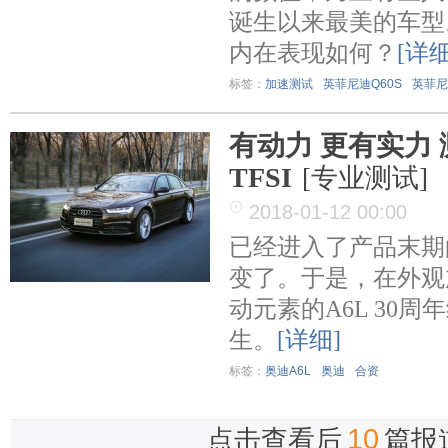
诞生以来最美的车型
内在表现如何？
[详细
标签：
加速测试
英菲尼迪Q60S
英菲尼
有动力 更有实力 测
TFSI
[专业测试]
2018-01-12 00:00
已经进入了产品末期
变了。于是，在外观
动元素的A6L 30
生。
[详细]
标签：
奥迪A6L
奥迪
合资
10
点击查看后
篇报