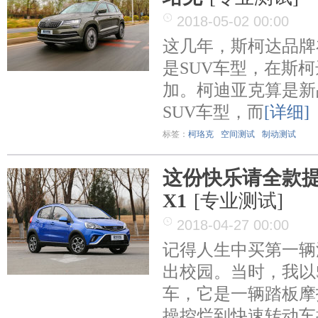
2018-05-02 00:00
这几年，斯柯达品牌
是SUV车型，在斯
加。柯迪亚克算是新
SUV车型，而
[详细]
标签：
柯珞克
空间测试
制动测试
这份快乐请全款提
X1
[专业测试]
2018-04-27 00:00
记得人生中买第一辆
出校园。当时，我以5
车，它是一辆踏板摩
操控烂到快速转动车