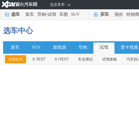
北京车市
选车
新车
导购
•
试驾
车图
SUV
买车
报价
经销
选车中心
新车
SUV
新能源
导购
试驾
爱卡视频
试驾首页
X-TEST
X-iTEST
专业测试
试驾体验
汽车技