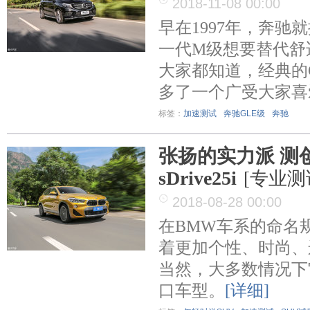
2018-11-08 00:00
早在1997年，奔驰
一代M级想要替代舒
大家都知道，经典的
多了一个广受大家喜
标签：
加速测试
奔驰GLE级
奔驰
张扬的实力派 测创
sDrive25i
[专业测
2018-08-28 00:00
在BMW车系的命名
着更加个性、时尚、
当然，大多数情况下
口车型。
[详细]