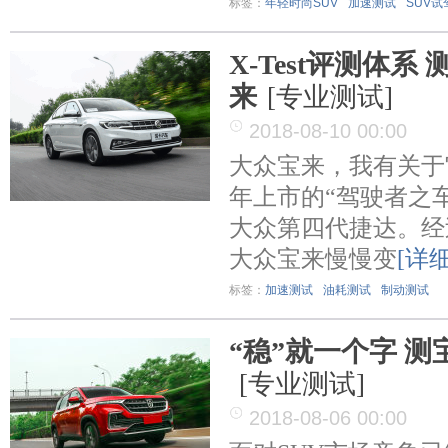
标签：
年轻时尚SUV
加速测试
SUV试
X-Test评测体系
来
[专业测试]
2018-08-10 00:00
大众宝来，我有关于它
年上市的“驾驶者之
大众第四代捷达。经
大众宝来慢慢变
[详细
标签：
加速测试
油耗测试
制动测试
“稳”就一个字 测宝
[专业测试]
2018-08-06 00:00