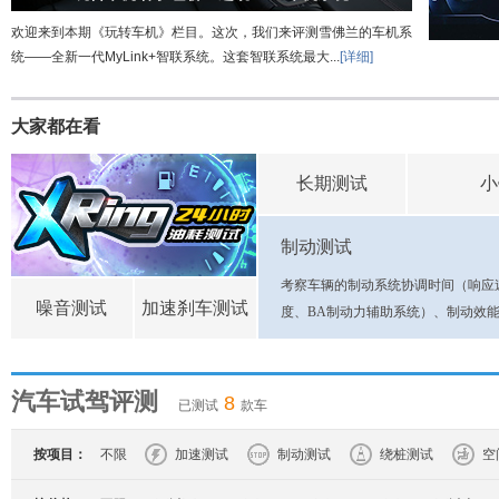
欢迎来到本期《玩转车机》栏目。这次，我们来评测雪佛兰的车机系
统——全新一代MyLink+智联系统。这套智联系统最大...
[详细]
大家都在看
长期测试
小
制动测试
考察车辆的制动系统协调时间（响应
噪音测试
加速刹车测试
度、BA制动力辅助系统）、制动效能..
汽车试驾评测
8
已测试
款车
按项目：
不限
加速测试
制动测试
绕桩测试
空